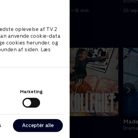
Linderman.
krimin
20. september 2022 • 41 min
20. se
edste oplevelse af TV 2
e kan anvende cookie-data
ge cookies herunder, og
 bunden af siden. Læs
Marketing
ollegiet
Made 
s
Acceptér alle
rama • 1 sæsoner
Drama 