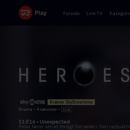
Forside
Live TV
Kategori
Kræver SkyShowtime
Drama
•
4 sæsoner
•
S1:E16 • Unexpected
Peter lærer om et muligt forræderi. Den radioakt