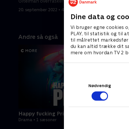
Gitelman overrasker Matt.
gidsler.
20. september 2022 • 41 min
20. septem
Dine data og coo
Vi bruger egne cookies o
PLAY, til statistik og ti
Andre så også
til målrettet markedsfør
du kan altid trække dit s
mere om hvordan TV 2 be
Nødvendig
Happy fucking Pride
Drama • 1 sæsoner