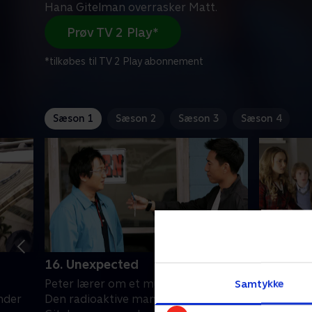
Hana Gitelman overrasker Matt.
Prøv TV 2 Play*
*tilkøbes til TV 2 Play abonnement
Sæson 1
Sæson 2
Sæson 3
Sæson 4
16. Unexpected
17. Com
Samtykke
Peter lærer om et muligt forræderi.
På jagt e
ender
Den radioaktive mand og Hana
Sprague B