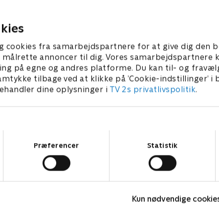
20. september 2022 • 41 min
ber 2022 • 41 min
kies
g cookies fra samarbejdspartnere for at give dig den b
l at målrette annoncer til dig. Vores samarbejdspartner
ing på egne og andres platforme. Du kan til- og fravæl
amtykke tilbage ved at klikke på ’Cookie-indstillinger’ i
handler dine oplysninger i
TV 2s privatlivspolitik
.
Samtykkevalg
Præferencer
Statistik
Fake Patient
K
Kun nødvendige cookie
Drama • 1 sæsoner
D