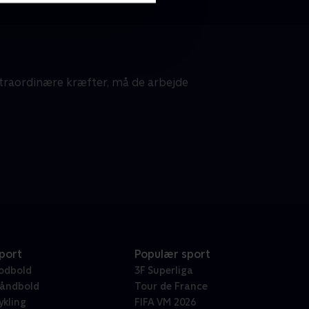
traordinære kræfter, må de arbejde
port
Populær sport
odbold
3F Superliga
åndbold
Tour de France
ykling
FIFA VM 2026