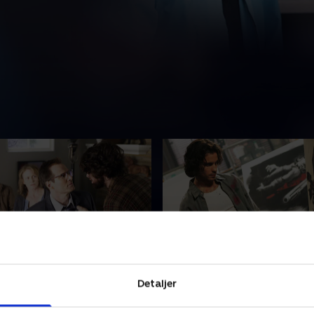
pany Man
18. Parasite
Detaljer
fter svar tager Matt og Ted
Da valget nærmer sig, har N
ennet og hans familie som
foruroligende møde med Li