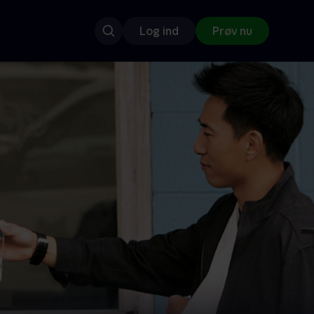
Log ind
Prøv nu