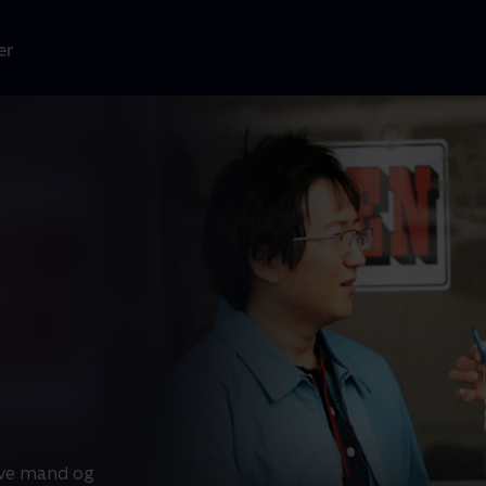
er
ive mand og