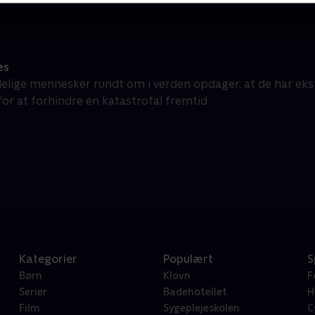
es
elige mennesker rundt om i verden opdager, at de har eks
r at forhindre en katastrofal fremtid.
Kategorier
Populært
S
Børn
Klovn
F
Serier
Badehotellet
H
Film
Sygeplejeskolen
C