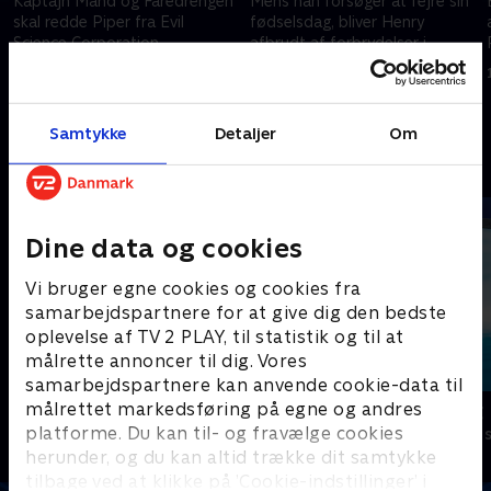
Kaptajn Mand og Faredrengen
Mens han forsøger at fejre sin
skal redde Piper fra Evil
fødselsdag, bliver Henry
Science Corporation.
afbrudt af forbrydelser i
Swellview.
15. marts 2023 • 21 min
15. marts 2023 • 21 min
Samtykke
Detaljer
Om
Andre så også
Dine data og cookies
Vi bruger egne cookies og cookies fra
samarbejdspartnere for at give dig den bedste
oplevelse af TV 2 PLAY, til statistik og til at
målrette annoncer til dig. Vores
samarbejdspartnere kan anvende cookie-data til
målrettet markedsføring på egne og andres
Oiii-Gården
Vicke Viking
platforme. Du kan til- og fravælge cookies
Børneserier • 3 sæsoner
Børneserier • 1
herunder, og du kan altid trække dit samtykke
tilbage ved at klikke på ’Cookie-indstillinger’ i