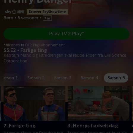
Kræver SkyShowtime
Børn
•
5 sæsoner
•
Prøv TV 2 Play*
*tilkøbes til TV 2 Play abonnement
S5:E2 • Farlige ting
Kaptajn Mand og Faredrengen skal redde Piper fra Evil Science
Corporation.
Sæson 1
Sæson 2
Sæson 3
Sæson 4
Sæson 5
2. Farlige ting
3. Henrys fødselsdag