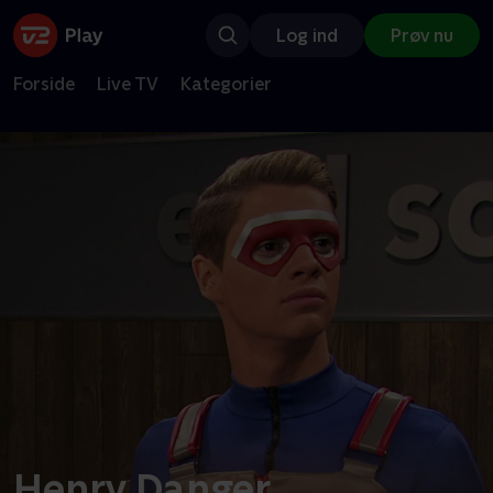
Log ind
Prøv nu
Forside
Live TV
Kategorier
Henry Danger