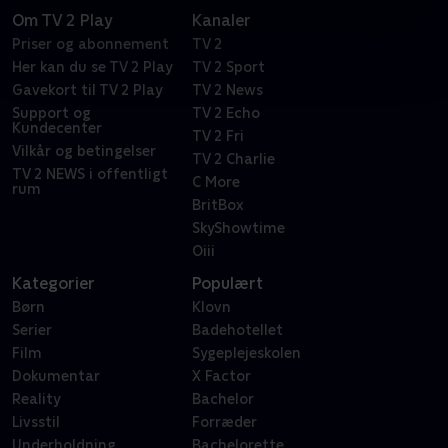
Om TV 2 Play
Kanaler
Priser og abonnement
TV 2
Her kan du se TV 2 Play
TV 2 Sport
Gavekort til TV 2 Play
TV 2 News
Support og
TV 2 Echo
Kundecenter
TV 2 Fri
Vilkår og betingelser
TV 2 Charlie
TV 2 NEWS i offentligt
C More
rum
BritBox
SkyShowtime
Oiii
Kategorier
Populært
Børn
Klovn
Serier
Badehotellet
Film
Sygeplejeskolen
Dokumentar
X Factor
Reality
Bachelor
Livsstil
Forræder
Underholdning
Bachelorette