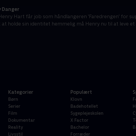
 Danger
Henry Hart får job som håndlangeren 'Faredrengen' for su
 at holde sin identitet hemmelig må Henry nu til at leve et 
Kategorier
Populært
S
Børn
Klovn
F
Serier
Badehotellet
H
Film
Sygeplejeskolen
C
Dokumentar
X Factor
T
Reality
Bachelor
B
Livsstil
Forræder