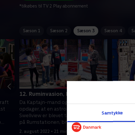
*tilkøbes til TV 2 Play abonnement
Sæson 1
Sæson 2
Sæson 3
Sæson 4
S
12. Ruminvasion, Første del
13. Rumi
raft
Da Kaptajn-mand og Faredrengen
Ombord p
ast
opdager, at en astronaut fra
Kaptajn-m
Samtykke
Swellview er blevet taget som gidsel
lille pige
e
på Rumstationen, bruger de Schwoz'
astronaut
Kærlighedsskibsom rampe.
2. august 2022 • 21 min
2. august 