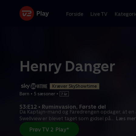
Forside
Live TV
Kategori
Henry Danger
Kræver SkyShowtime
Børn
•
5 sæsoner
•
S3:E12 • Ruminvasion, Første del
Da Kaptajn-mand og Faredrengen opdager, at en 
Swellview er blevet taget som gidsel på
...
Læs mer
Prøv TV 2 Play*