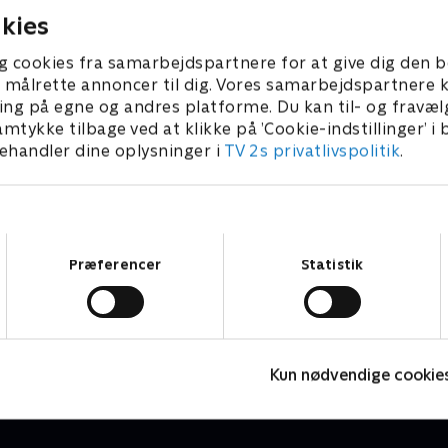
kies
g cookies fra samarbejdspartnere for at give dig den b
l at målrette annoncer til dig. Vores samarbejdspartner
ing på egne og andres platforme. Du kan til- og fravæl
amtykke tilbage ved at klikke på ’Cookie-indstillinger’ i
handler dine oplysninger i
TV 2s privatlivspolitik
.
Samtykkevalg
Præferencer
Statistik
Vicke Viking
O
Børneserier • 1 sæsoner
B
Kun nødvendige cookie