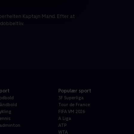
perhelten Kaptajn Mand. Efter at
dobbeltliv.
port
Populær sport
odbold
3F Superliga
åndbold
Tour de France
ykling
FIFA VM 2026
ennis
A Liga
adminton
ATP
WTA