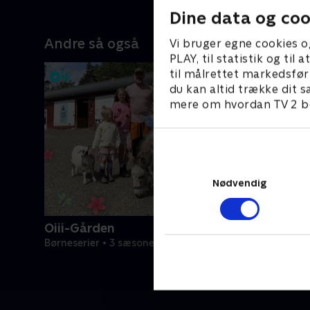
Dine data og coo
Andre så også
Vi bruger egne cookies o
PLAY, til statistik og ti
til målrettet markedsfør
du kan altid trække dit s
mere om hvordan TV 2 be
Nødvendig
Oiii-Gården
Børneserier • 3 sæsoner