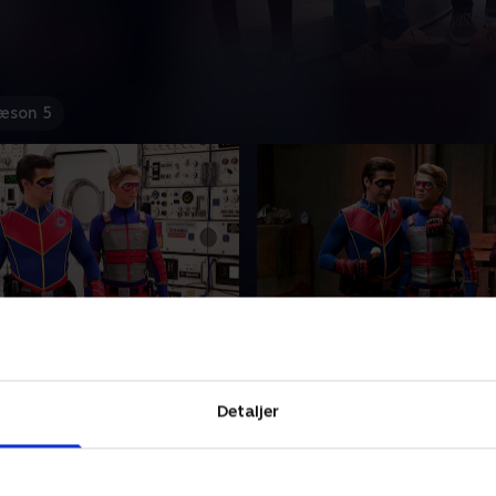
æson 5
nvasion, Anden del
14. Dobbeltdate
å Rumstationen opdager
Da Miss Shapens niece Noel
and og Faredrengen, at en
kommer til byen og vælger 
Detaljer
 står bag kidnapningen af
over Henry, opdager Henry 
erne.
har meget større planer end
gå ud og spise med Jasper.
2022 • 20 min
2. august 2022 • 21 min