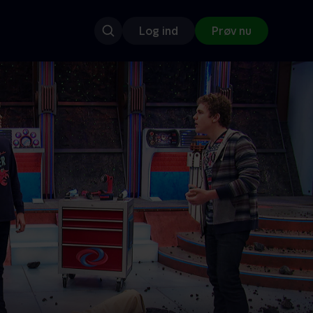
Log ind
Prøv nu