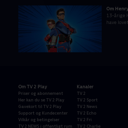
Om Henry
13-årige 
have lovet
Om TV 2 Play
Kanaler
Priser og abonnement
TV 2
Her kan du se TV 2 Play
TV 2 Sport
Gavekort til TV 2 Play
TV 2 News
Support og Kundecenter
TV 2 Echo
Vilkår og betingelser
TV 2 Fri
TV 2 NEWS i offentligt rum
TV 2 Charlie