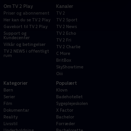
Om TV 2 Play
Kanaler
Priser og abonnement
TV 2
Her kan du se TV 2 Play
TV 2 Sport
Gavekort til TV 2 Play
TV 2 News
Support og
TV 2 Echo
Kundecenter
TV 2 Fri
Vilkår og betingelser
TV 2 Charlie
TV 2 NEWS i offentligt
C More
rum
BritBox
SkyShowtime
Oiii
Kategorier
Populært
Børn
Klovn
Serier
Badehotellet
Film
Sygeplejeskolen
Dokumentar
X Factor
Reality
Bachelor
Livsstil
Forræder
Underholdning
Bachelorette