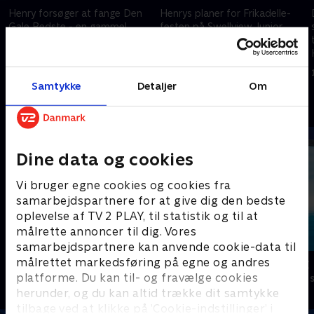
Henry forsøger at fange Den
Henrys planer for Frikadelle-
Gale Bedste - en gammel
festen på Swellview Junior
bedstemor, der bliver ved med
High School er komplicerede,
at terrorisere Kaptajn Mand i
da han bliver nødt til også at
k
offentligheden. Det giver Henry
møde op som Faredrengen.
17. maj 2022 • 21 min
17. maj 2022 • 21 min
udfordringer.
Samtykke
Detaljer
Om
Andre så også
Dine data og cookies
Vi bruger egne cookies og cookies fra
samarbejdspartnere for at give dig den bedste
oplevelse af TV 2 PLAY, til statistik og til at
målrette annoncer til dig. Vores
samarbejdspartnere kan anvende cookie-data til
målrettet markedsføring på egne og andres
Oiii-Gården
Vicke Viking
platforme. Du kan til- og fravælge cookies
Børneserier • 3 sæsoner
Børneserier • 1
herunder, og du kan altid trække dit samtykke
tilbage ved at klikke på ’Cookie-indstillinger’ i