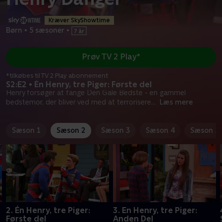
Kræver SkyShowtime
Børn
•
5 sæsoner
•
Prøv TV 2 Play*
*tilkøbes til TV 2 Play abonnement
S2:E2 • Én Henry, tre Piger: Første del
Henry forsøger at fange Den Gale Bedste - en gammel
bedstemor, der bliver ved med at terrorisere
...
Læs mere
Sæson 1
Sæson 2
Sæson 3
Sæson 4
Sæson 5
2. Én Henry, tre Piger:
3. En Henry, tre Piger:
Første del
Anden Del