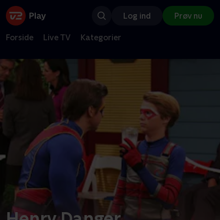
Log ind
Prøv nu
Forside
Live TV
Kategorier
Henry Danger