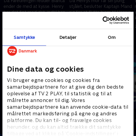
Da Faredrengen redder Bianca
Da Henrys mor får sin pung
ender de med at kysse. Henry
stjålet, beslutter Kaptajn Mand
har det fint med det, indtil han
sig for at flytte hjem til Henrys
indser, at Bianca kyssede
familie for at beskytte dem.
Faredrengen - og ikke Henry.
Men tager han rollen lidt for
26. marts 2022 • 21 min
26. marts 2022 • 21 min
seriøst?
Samtykke
Detaljer
Om
Andre så også
Dine data og cookies
Vi bruger egne cookies og cookies fra
samarbejdspartnere for at give dig den bedste
oplevelse af TV 2 PLAY, til statistik og til at
målrette annoncer til dig. Vores
samarbejdspartnere kan anvende cookie-data til
målrettet markedsføring på egne og andres
Vicke Viking
Olly & Lea
platforme. Du kan til- og fravælge cookies
Børneserier • 1 sæsoner
Børneserier • 1
herunder, og du kan altid trække dit samtykke
tilbage ved at klikke på ’Cookie-indstillinger’ i