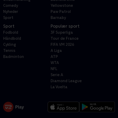
Comedy
Yellowstone
Nyheder
Paw Patrol
Sport
Barnaby
Sport
Populær sport
Fodbold
3F Superliga
Håndbold
Tour de France
Cykling
FIFA VM 2026
Tennis
A Liga
Badminton
ATP
WTA
NFL
Serie A
Diamond League
La Vuelta