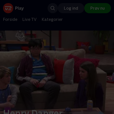
Log ind
Prøv nu
Forside
Live TV
Kategorier
Henry Danger