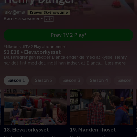
Kræver SkyShowtime
Børn
•
5 sæsoner
•
Prøv TV 2 Play*
*tilkøbes til TV 2 Play abonnement
S1:E18 • Elevatorkysset
Da Faredrengen redder Bianca ender de med at kysse. Henry
har det fint med det, indtil han indser, at Bianca
...
Læs mere
Sæson 1
Sæson 2
Sæson 3
Sæson 4
Sæson 5
18. Elevatorkysset
19. Manden i huset