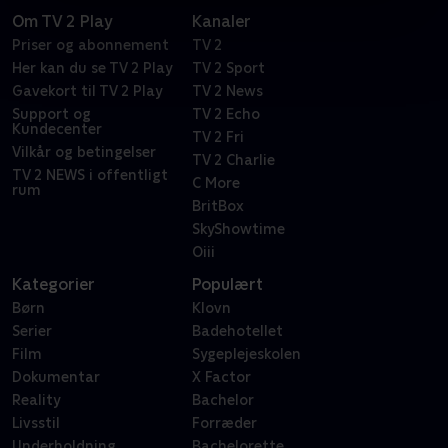
Om TV 2 Play
Kanaler
Priser og abonnement
TV 2
Her kan du se TV 2 Play
TV 2 Sport
Gavekort til TV 2 Play
TV 2 News
Support og
TV 2 Echo
Kundecenter
TV 2 Fri
Vilkår og betingelser
TV 2 Charlie
TV 2 NEWS i offentligt
C More
rum
BritBox
SkyShowtime
Oiii
Kategorier
Populært
Børn
Klovn
Serier
Badehotellet
Film
Sygeplejeskolen
Dokumentar
X Factor
Reality
Bachelor
Livsstil
Forræder
Underholdning
Bachelorette