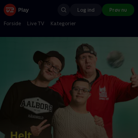
Log ind
Prøv nu
Forside
Live TV
Kategorier