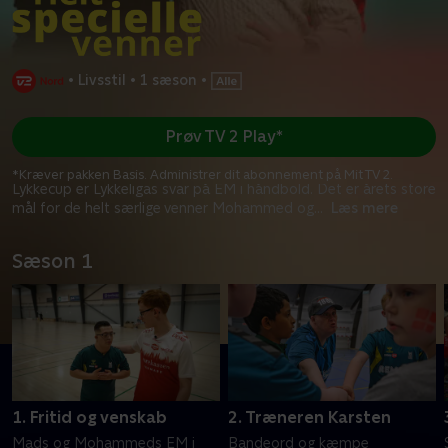
•
Livsstil
•
1 sæson
•
Prøv TV 2 Play*
*Kræver pakken Basis. Administrer dit abonnement på Mit TV 2.
Lykkecup er Lykkeligas svar på EM i håndbold. Det er årets store
mål for de helt særlige venner Mohammed og
...
Læs mere
Sæson 1
1. Fritid og venskab
2. Træneren Karsten
Mads og Mohammeds EM i
Bandeord og kæmpe