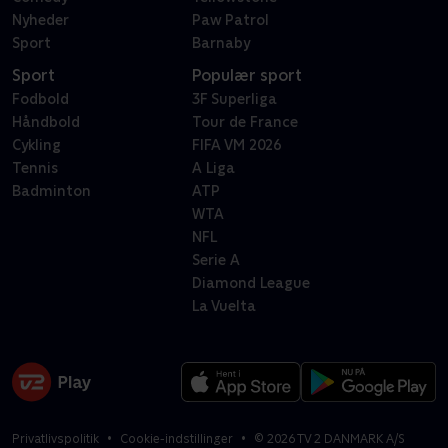
Nyheder
Paw Patrol
Sport
Barnaby
Sport
Populær sport
Fodbold
3F Superliga
Håndbold
Tour de France
Cykling
FIFA VM 2026
Tennis
A Liga
Badminton
ATP
WTA
NFL
Serie A
Diamond League
La Vuelta
Privatlivspolitik
Cookie-indstillinger
©
2026
TV 2 DANMARK A/S