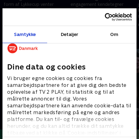
form af Lykkecup venter
engagement kendetegner
forude. Mads satser på at
Lykkeligatræneren Karsten. Og
score 5.000 mål, og passionen
han begynder altid træningen
er stor i alt, hvad de laver – fra
med at give kram til alle.
23. januar 2026 • 11 min
30. januar 2026 • 13 min
håndbold til rap.
Samtykke
Detaljer
Om
Andre så også
Dine data og cookies
Vi bruger egne cookies og cookies fra
samarbejdspartnere for at give dig den bedste
oplevelse af TV 2 PLAY, til statistik og til at
målrette annoncer til dig. Vores
samarbejdspartnere kan anvende cookie-data til
Julelys for millioner
Fantasifulde 
målrettet markedsføring på egne og andres
2022 • Livsstil • 46 min
Livsstil • 3 sæs
platforme. Du kan til- og fravælge cookies
herunder, og du kan altid trække dit samtykke
tilbage ved at klikke på ’Cookie-indstillinger’ i