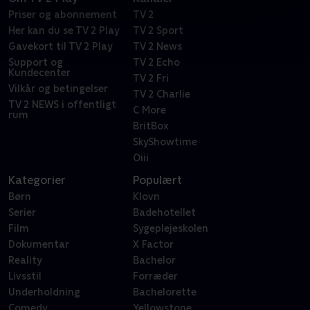
Priser og abonnement
TV 2
Her kan du se TV 2 Play
TV 2 Sport
Gavekort til TV 2 Play
TV 2 News
Support og
TV 2 Echo
Kundecenter
TV 2 Fri
Vilkår og betingelser
TV 2 Charlie
TV 2 NEWS i offentligt
C More
rum
BritBox
SkyShowtime
Oiii
Kategorier
Populært
Børn
Klovn
Serier
Badehotellet
Film
Sygeplejeskolen
Dokumentar
X Factor
Reality
Bachelor
Livsstil
Forræder
Underholdning
Bachelorette
Comedy
Yellowstone