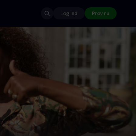
Log ind
Prøv nu