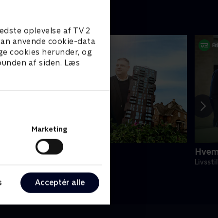
edste oplevelse af TV 2
e kan anvende cookie-data
ge cookies herunder, og
 bunden af siden. Læs
Marketing
o ens - med Ingemann
Hvem
ivsstil • 2 sæsoner
Livssti
s
Acceptér alle