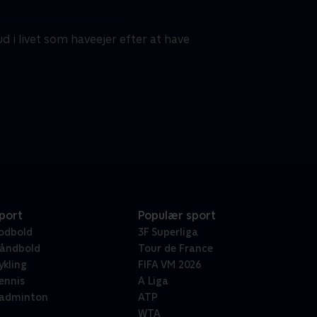
d i livet som haveejer efter at have
port
Populær sport
odbold
3F Superliga
åndbold
Tour de France
ykling
FIFA VM 2026
ennis
A Liga
adminton
ATP
WTA