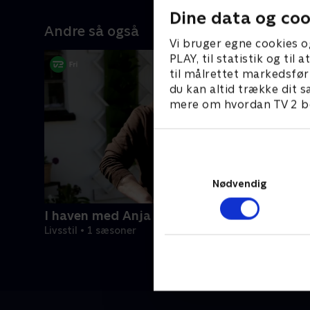
Dine data og coo
Andre så også
Vi bruger egne cookies o
PLAY, til statistik og ti
til målrettet markedsfør
du kan altid trække dit s
mere om hvordan TV 2 be
Nødvendig
I haven med Anja
Livsstil • 1 sæsoner