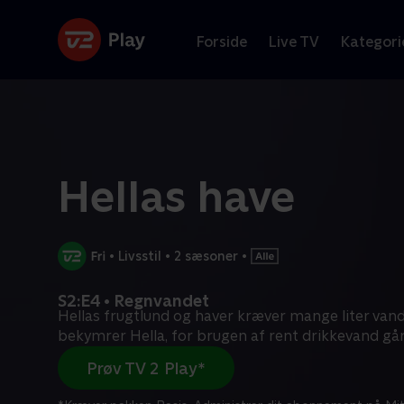
Forside
Live TV
Kategori
Hellas have
•
Livsstil
•
2 sæsoner
•
S2:E4 • Regnvandet
Hellas frugtlund og haver kræver mange liter vand
bekymrer Hella, for brugen af rent drikkevand gå
Prøv TV 2 Play*