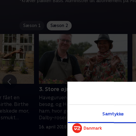
*Kræver pakken Basis. Administrer dit abonnement på Mit
Sæson 1
Sæson 2
3. Store øjne i gæstehuset
4
r fået en
Haveguruen Claus Dalby kommer på
H
irthe. Birthe
besøg, og Hella er spændt på at vise
m
 elskede mor,
ham, hvor godt hun har passet på
b
Samtykke
t smukt
Dalby-roserne
d
enner.
o
16. april 2018 • 28 min
1