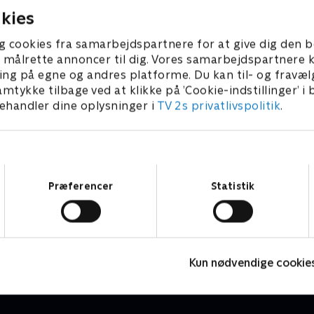
kies
g cookies fra samarbejdspartnere for at give dig den b
l at målrette annoncer til dig. Vores samarbejdspartner
ing på egne og andres platforme. Du kan til- og fravæl
amtykke tilbage ved at klikke på ’Cookie-indstillinger’ i
handler dine oplysninger i
TV 2s privatlivspolitik
.
Samtykkevalg
Præferencer
Statistik
Hjemlig nemlig
T
Livsstil • 8 sæsoner
L
Kun nødvendige cookie