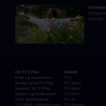
Om Hella
Al begynde
boet det m
Om TV 2 Play
Kanaler
Priser og abonnement
TV 2
Her kan du se TV 2 Play
TV 2 Sport
Gavekort til TV 2 Play
TV 2 News
Support og Kundecenter
TV 2 Echo
Vilkår og betingelser
TV 2 Fri
TV 2 NEWS i offentligt rum
TV 2 Charlie