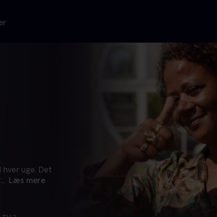
er
 hver uge. Det
r
...
Læs mere