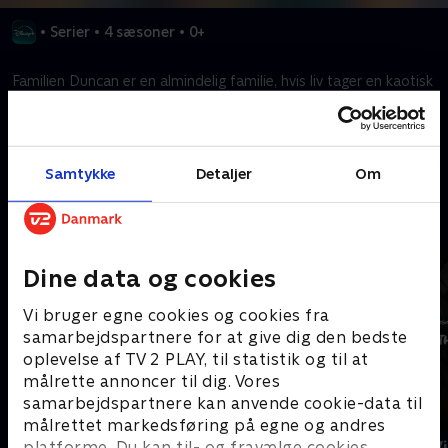
•
Serier
•
4 sæsoner
•
0+
Familien Duncan er en almindelig familie, hvis liv tager en kaotisk
drejning, da en ny lillesøster, Charlie, ankommer.
Kræver tilkøb
Samtykke
Detaljer
Om
Mere indhold fra Disney+
Dine data og cookies
Vi bruger egne cookies og cookies fra
samarbejdspartnere for at give dig den bedste
oplevelse af TV 2 PLAY, til statistik og til at
målrette annoncer til dig. Vores
samarbejdspartnere kan anvende cookie-data til
målrettet markedsføring på egne og andres
The Shards
Star Wars: V
platforme. Du kan til- og fravælge cookies