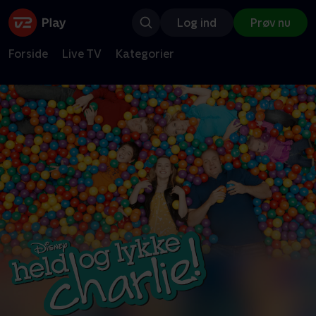
Log ind
Prøv nu
Forside
Live TV
Kategorier