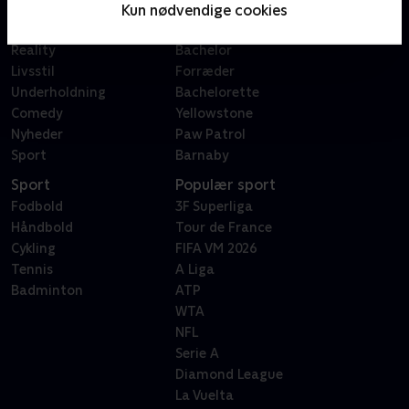
Film
Sygeplejeskolen
Kun nødvendige cookies
Dokumentar
X Factor
Reality
Bachelor
Livsstil
Forræder
Underholdning
Bachelorette
Comedy
Yellowstone
Nyheder
Paw Patrol
Sport
Barnaby
Sport
Populær sport
Fodbold
3F Superliga
Håndbold
Tour de France
Cykling
FIFA VM 2026
Tennis
A Liga
Badminton
ATP
WTA
NFL
Serie A
Diamond League
La Vuelta