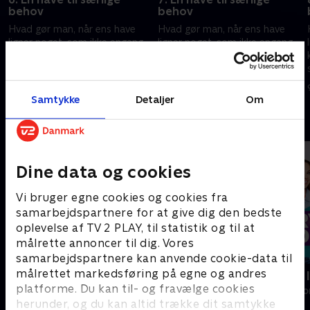
behov
behov
Hvad gør man, når ens have
Hvad gør man, når ens have
ligner noget, som ikke engang
ligner noget, som ikke engang
katten vil lege i, og man ikke
katten vil lege i, og man ikke
selv ejer de grønneste fingre?
selv ejer de grønneste fingre?
7. februar 2014 • 46 min
8. februar 2014 • 46 min
Samtykke
Detaljer
Om
Andre så også
Dine data og cookies
Vi bruger egne cookies og cookies fra
samarbejdspartnere for at give dig den bedste
oplevelse af TV 2 PLAY, til statistik og til at
målrette annoncer til dig. Vores
samarbejdspartnere kan anvende cookie-data til
målrettet markedsføring på egne og andres
Franske drømmeslotte
Ryd op i dit l
platforme. Du kan til- og fravælge cookies
Livsstil • 6 sæsoner
Livsstil • 6 sæs
herunder, og du kan altid trække dit samtykke