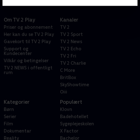
Om TV 2 Play
Kanaler
Priser og abonnement
TV 2
Her kan du se TV 2 Play
TV 2 Sport
Gavekort til TV 2 Play
TV 2 News
Support og
TV 2 Echo
Kundecenter
TV 2 Fri
Vilkår og betingelser
TV 2 Charlie
TV 2 NEWS i offentligt
C More
rum
BritBox
SkyShowtime
Oiii
Kategorier
Populært
Børn
Klovn
Serier
Badehotellet
Film
Sygeplejeskolen
Dokumentar
X Factor
Reality
Bachelor