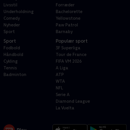
Livsstil
Forræder
Underholdning
Bachelorette
Comedy
Yellowstone
Nyheder
Paw Patrol
Sport
Barnaby
Sport
Populær sport
Fodbold
3F Superliga
Håndbold
Tour de France
Cykling
FIFA VM 2026
Tennis
A Liga
Badminton
ATP
WTA
NFL
Serie A
Diamond League
La Vuelta