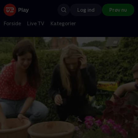
Log ind
Prøv nu
Forside
Live TV
Kategorier