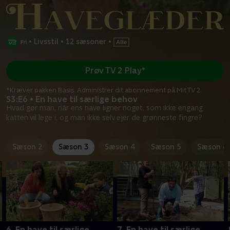
•
Livsstil
•
12 sæsoner
•
Prøv TV 2 Play*
*Kræver pakken Basis. Administrer dit abonnement på Mit TV 2.
S3:E6 • En have til særlige behov
Hvad gør man, når ens have ligner noget, som ikke engang
katten vil lege i, og man ikke selv ejer de grønneste fingre?
Sæson 2
Sæson 3
Sæson 4
Sæson 5
Sæson 6
6. En have til særlige
7. En have til særlige