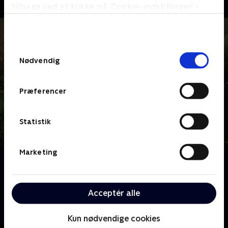
tilbage ved at klikke på ’Cookie-indstillinger’ i
bunden af siden. Læs mere om hvordan TV 2
behandler dine oplysninger i
TV 2s privatlivspolitik
.
Samtykkevalg
Nødvendig
Præferencer
Statistik
Marketing
Om Haveglæder
Hvad gør man, når ens have ligner noget, som ikke
engang katten vil lege i, og man ikke selv ejer de
Acceptér alle
grønneste fingre? Man tilkalder haveguru Alan
Titchmarsh.
Kun nødvendige cookies