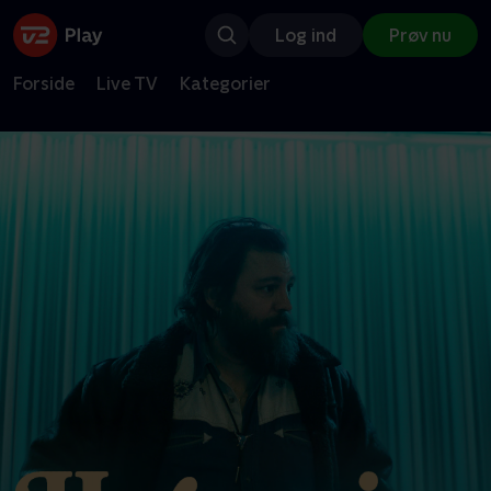
Log ind
Prøv nu
Forside
Live TV
Kategorier