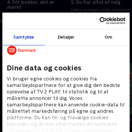
4. For pokker, det er
5. Du har altid et valg
mørkt
Harry opdager nogle uventede
Monica forsøger at være glad
oplysninger. Monicas drøm er
for sin nye mulighed. Tomas'
 da
ikke, hvad hun troede, den ville
hemmelighed er lige ved at
være
blive afsløret
9. maj 2024 • 44 min
Samtykke
Detaljer
Om
9. maj 2024 • 38 min
Andre så også
Dine data og cookies
Vi bruger egne cookies og cookies fra
samarbejdspartnere for at give dig den bedste
oplevelse af TV 2 PLAY, til statistik og til at
målrette annoncer til dig. Vores
samarbejdspartnere kan anvende cookie-data til
målrettet markedsføring på egne og andres
platforme. Du kan til- og fravælge cookies
Happy fucking Pride
Fake Patient
herunder, og du kan altid trække dit samtykke
Drama • 1 sæsoner
Drama • 1 sæso
tilbage ved at klikke på ’Cookie-indstillinger’ i