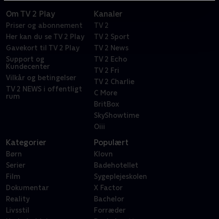
Om TV 2 Play
Kanaler
Priser og abonnement
TV 2
Her kan du se TV 2 Play
TV 2 Sport
Gavekort til TV 2 Play
TV 2 News
Support og
TV 2 Echo
Kundecenter
TV 2 Fri
Vilkår og betingelser
TV 2 Charlie
TV 2 NEWS i offentligt
C More
rum
BritBox
SkyShowtime
Oiii
Kategorier
Populært
Børn
Klovn
Serier
Badehotellet
Film
Sygeplejeskolen
Dokumentar
X Factor
Reality
Bachelor
Livsstil
Forræder