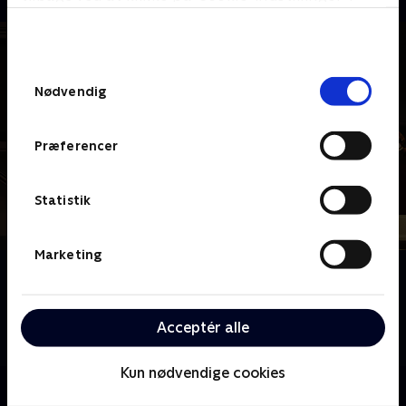
bunden af siden. Læs mere om hvordan TV 2
behandler dine oplysninger i
TV 2s privatlivspolitik
.
Samtykkevalg
Nødvendig
Præferencer
Statistik
Marketing
Om Harmonica
I et sidste forsøg på at redde deres karriere og
ægteskab drager en elsket country pop-duo på
Acceptér alle
genforeningsturné rundt i Europa
Kun nødvendige cookies