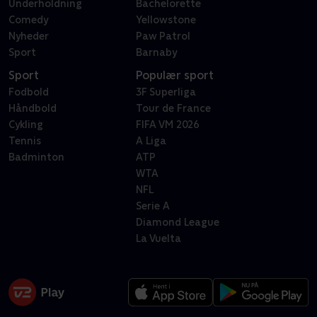
Underholdning
Bachelorette
Comedy
Yellowstone
Nyheder
Paw Patrol
Sport
Barnaby
Sport
Populær sport
Fodbold
3F Superliga
Håndbold
Tour de France
Cykling
FIFA VM 2026
Tennis
A Liga
Badminton
ATP
WTA
NFL
Serie A
Diamond League
La Vuelta