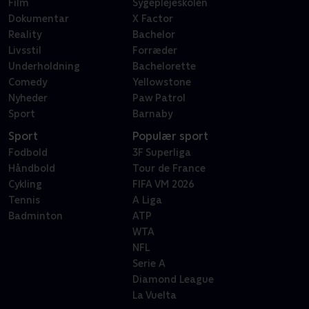
Film
Sygeplejeskolen
Dokumentar
X Factor
Reality
Bachelor
Livsstil
Forræder
Underholdning
Bachelorette
Comedy
Yellowstone
Nyheder
Paw Patrol
Sport
Barnaby
Sport
Populær sport
Fodbold
3F Superliga
Håndbold
Tour de France
Cykling
FIFA VM 2026
Tennis
A Liga
Badminton
ATP
WTA
NFL
Serie A
Diamond League
La Vuelta