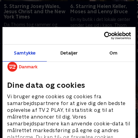
5. Starring Josey Wales,
6. Starring Helen Keller,
Jesus Christ and the New
Moses and Lenny Bruce
s
York Times
En ny butik i det lokale center
Da Thoms tog rammer og
sender Lee ud i kaos. Thom
dræber en pendler, får han en
overtager en kampagne og
livslektion. Gottfrid betvivler
trøster Larry. Svenskerne vil
Thoms prioriteter, da han
stjæle Lorna og tilbyder Thom
1. juli 2021 • 24 min
misser morgenmødet. Lee
en stor kunde.
1. juli 2021 • 22 min
Samtykke
Detaljer
Om
finder et nyt studie.
Andre så også
Dine data og cookies
Vi bruger egne cookies og cookies fra
samarbejdspartnere for at give dig den bedste
oplevelse af TV 2 PLAY, til statistik og til at
målrette annoncer til dig. Vores
samarbejdspartnere kan anvende cookie-data til
målrettet markedsføring på egne og andres
platforme. Du kan til- og fravælge cookies