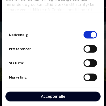
Robssons (dansk tale)
LasseMajas 
herunder, og du kan altid trække dit samtykke
Komedie • 1 sæsoner
Komedie • 1 sæ
tilbage ved at klikke på ’Cookie-indstillinger’ i
bunden af siden. Læs mere om hvordan TV 2
behandler dine oplysninger i
TV 2s privatlivspolitik
.
Samtykkevalg
Nødvendig
Præferencer
Statistik
Marketing
Om HAPPYish
44-årige Thom Payne presses til at forny sig selv, da
Acceptér alle
hans bureau hyrer et par unge svenskere som
kreative direktører. Thom rådes til at indrømme