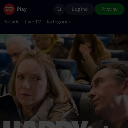
Log ind
Prøv nu
Forside
Live TV
Kategorier