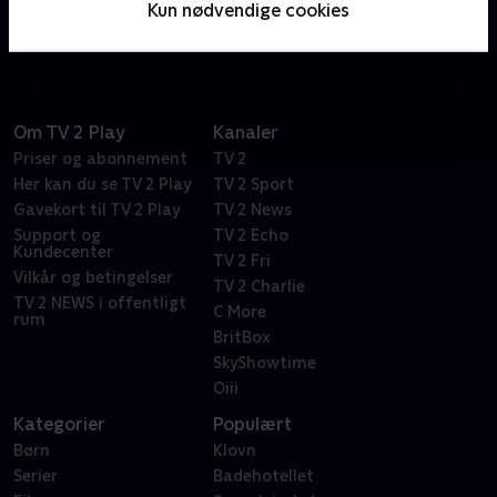
Kun nødvendige cookies
sandheden.
Om TV 2 Play
Kanaler
Priser og abonnement
TV 2
Her kan du se TV 2 Play
TV 2 Sport
Gavekort til TV 2 Play
TV 2 News
Support og
TV 2 Echo
Kundecenter
TV 2 Fri
Vilkår og betingelser
TV 2 Charlie
TV 2 NEWS i offentligt
C More
rum
BritBox
SkyShowtime
Oiii
Kategorier
Populært
Børn
Klovn
Serier
Badehotellet