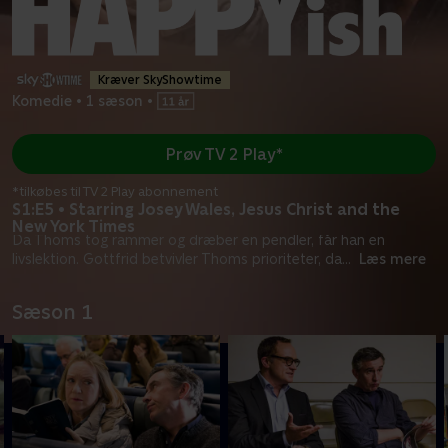
Kræver SkyShowtime
Komedie
•
1 sæson
•
Prøv TV 2 Play*
*tilkøbes til TV 2 Play abonnement
S1:E5 • Starring Josey Wales, Jesus Christ and the
New York Times
Da Thoms tog rammer og dræber en pendler, får han en
livslektion. Gottfrid betvivler Thoms prioriteter, da
...
Læs mere
Sæson 1