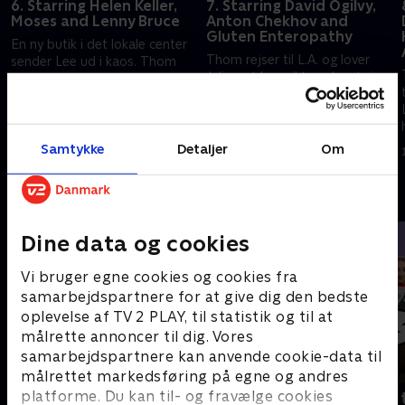
6. Starring Helen Keller,
7. Starring David Ogilvy,
Moses and Lenny Bruce
Anton Chekhov and
Gluten Enteropathy
En ny butik i det lokale center
Thom rejser til L.A. og lover
sender Lee ud i kaos. Thom
Julius, at han vil tage legetøj
overtager en kampagne og
med hjem. Lee får en ny mobil
trøster Larry. Svenskerne vil
og trøster Julius, da Thom
stjæle Lorna og tilbyder Thom
1. juli 2021 • 24 min
tvinges til at blive længere i
en stor kunde.
1. juli 2021 • 25 min
USA.
Samtykke
Detaljer
Om
Andre så også
Dine data og cookies
Vi bruger egne cookies og cookies fra
samarbejdspartnere for at give dig den bedste
oplevelse af TV 2 PLAY, til statistik og til at
målrette annoncer til dig. Vores
samarbejdspartnere kan anvende cookie-data til
målrettet markedsføring på egne og andres
platforme. Du kan til- og fravælge cookies
Robssons (dansk tale)
Bert (dansk 