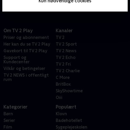
Kun nødvendige cookies
sandheden.
Om TV 2 Play
Kanaler
Priser og abonnement
TV 2
Her kan du se TV 2 Play
TV 2 Sport
Gavekort til TV 2 Play
TV 2 News
Support og
TV 2 Echo
Kundecenter
TV 2 Fri
Vilkår og betingelser
TV 2 Charlie
TV 2 NEWS i offentligt
C More
rum
BritBox
SkyShowtime
Oiii
Kategorier
Populært
Børn
Klovn
Serier
Badehotellet
Film
Sygeplejeskolen