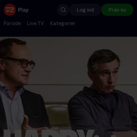
Log ind
Prøv nu
Forside
Live TV
Kategorier