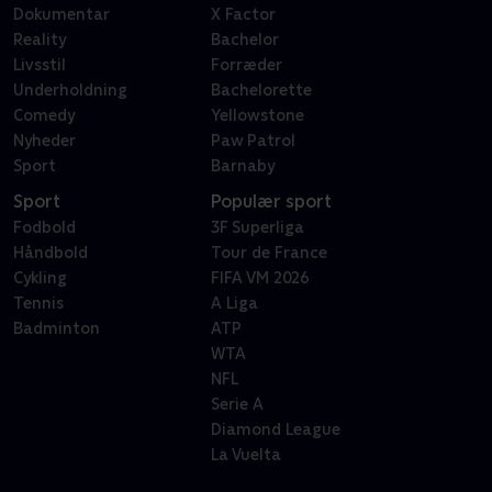
Dokumentar
X Factor
Reality
Bachelor
Livsstil
Forræder
Underholdning
Bachelorette
Comedy
Yellowstone
Nyheder
Paw Patrol
Sport
Barnaby
Sport
Populær sport
Fodbold
3F Superliga
Håndbold
Tour de France
Cykling
FIFA VM 2026
Tennis
A Liga
Badminton
ATP
WTA
NFL
Serie A
Diamond League
La Vuelta