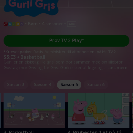
•
Børn
•
4 sæsoner
•
Prøv TV 2 Play*
*Kræver pakken Basis. Administrer dit abonnement på Mit TV 2.
S5:E3 • Basketball
Gurli er en elskelig lille gris, som bor sammen med sin lillebror
Gustav, mor Gris og far Gris. Gurli elsker at lege og
...
Læs mere
Sæson 3
Sæson 4
Sæson 5
Sæson 6
3. Basketball
4. Pruhesten 'Let på tå'