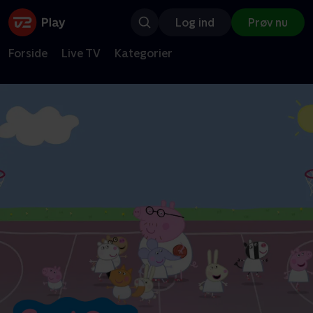
Log ind
Prøv nu
Forside
Live TV
Kategorier