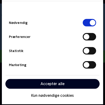
bunden af siden. Læs mere om hvordan TV 2
behandler dine oplysninger i
TV 2s privatlivspolitik
.
Samtykkevalg
Nødvendig
Præferencer
Statistik
Marketing
Om Gurli Gris
Gurli er en elskelig lille gris, som bor sammen med sin
lillebror Gustav, mor Gris og far Gris. Gurli elsker at
Acceptér alle
lege og at besøge spændende steder.
Kun nødvendige cookies