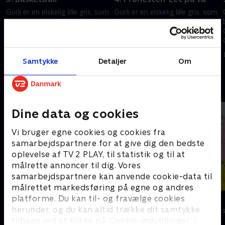
m
Gurli er en elskelig lille gris, som
Gurli er en elskelig lille gris, som
bor sammen med sin lillebror
bor sammen med sin lillebror
Gustav, mor Gris og far Gris.
Gustav, mor Gris og far Gris.
Gurli elsker at lege og at
Gurli elsker at lege og at
besøge spændende steder.
besøge spændende steder.
1. maj 2023 • 5 min
1. maj 2023 • 5 min
Samtykke
Detaljer
Om
Andre så også
Dine data og cookies
Vi bruger egne cookies og cookies fra
samarbejdspartnere for at give dig den bedste
oplevelse af TV 2 PLAY, til statistik og til at
målrette annoncer til dig. Vores
samarbejdspartnere kan anvende cookie-data til
målrettet markedsføring på egne og andres
platforme. Du kan til- og fravælge cookies
Rasmus Klump
Barbapapa
herunder, og du kan altid trække dit samtykke
Børneserier • 3 sæsoner
Børneserier • 1
tilbage ved at klikke på ’Cookie-indstillinger’ i