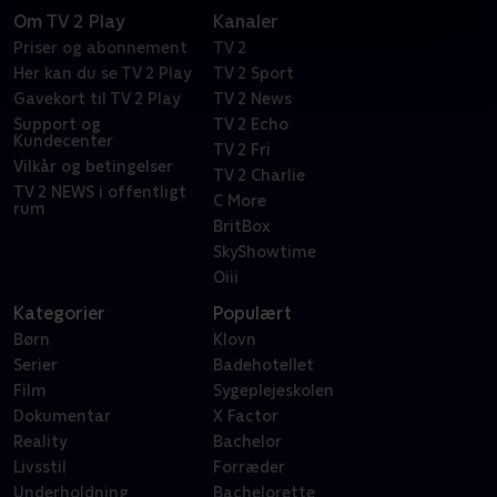
Om TV 2 Play
Kanaler
Priser og abonnement
TV 2
Her kan du se TV 2 Play
TV 2 Sport
Gavekort til TV 2 Play
TV 2 News
Support og
TV 2 Echo
Kundecenter
TV 2 Fri
Vilkår og betingelser
TV 2 Charlie
TV 2 NEWS i offentligt
C More
rum
BritBox
SkyShowtime
Oiii
Kategorier
Populært
Børn
Klovn
Serier
Badehotellet
Film
Sygeplejeskolen
Dokumentar
X Factor
Reality
Bachelor
Livsstil
Forræder
Underholdning
Bachelorette