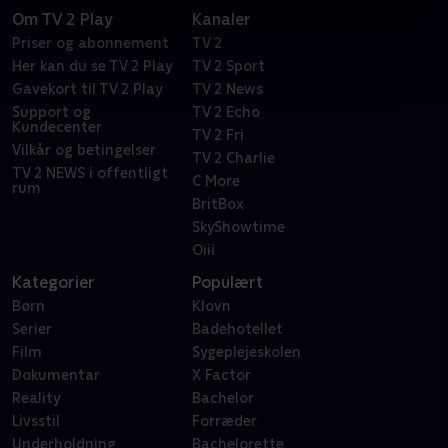
Om TV 2 Play
Kanaler
Priser og abonnement
TV 2
Her kan du se TV 2 Play
TV 2 Sport
Gavekort til TV 2 Play
TV 2 News
Support og
TV 2 Echo
Kundecenter
TV 2 Fri
Vilkår og betingelser
TV 2 Charlie
TV 2 NEWS i offentligt
C More
rum
BritBox
SkyShowtime
Oiii
Kategorier
Populært
Børn
Klovn
Serier
Badehotellet
Film
Sygeplejeskolen
Dokumentar
X Factor
Reality
Bachelor
Livsstil
Forræder
Underholdning
Bachelorette