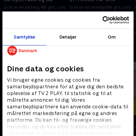
Gurli er en elskelig lille gris, som
Gurli er en elskelig lille gris, som
m
bor sammen med sin lillebror
bor sammen med sin lillebror
Gustav, mor Gris og far Gris.
Gustav, mor Gris og far Gris.
Gurli elsker at lege og at
Gurli elsker at lege og at
besøge spændende steder.
besøge spændende steder.
1. maj 2023 • 5 min
1. maj 2023 • 5 min
Samtykke
Detaljer
Om
Andre så også
Dine data og cookies
Vi bruger egne cookies og cookies fra
samarbejdspartnere for at give dig den bedste
oplevelse af TV 2 PLAY, til statistik og til at
målrette annoncer til dig. Vores
samarbejdspartnere kan anvende cookie-data til
målrettet markedsføring på egne og andres
platforme. Du kan til- og fravælge cookies
Rasmus Klump
Barbapapa
herunder, og du kan altid trække dit samtykke
Børneserier • 3 sæsoner
Børneserier • 1
tilbage ved at klikke på ’Cookie-indstillinger’ i