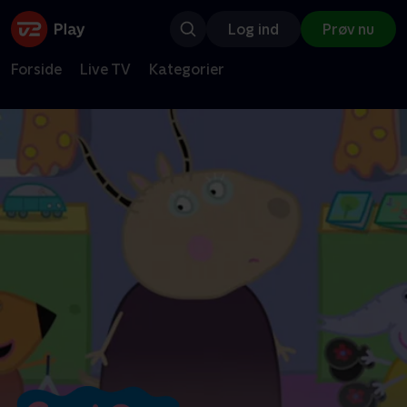
Log ind
Prøv nu
Forside
Live TV
Kategorier