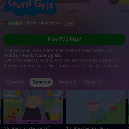
•
Børn
•
4 sæsoner
•
Prøv TV 2 Play*
*Kræver pakken Basis. Administrer dit abonnement på Mit TV 2.
S4:E16 • Ryst, rasle og slå
Gurli er en elskelig lille gris, som bor sammen med sin lillebror
Gustav, mor Gris og far Gris. Gurli elsker at lege og
...
Læs mere
Sæson 3
Sæson 4
Sæson 5
Sæson 6
16. Ryst, rasle og slå
17. Mester Far Gris