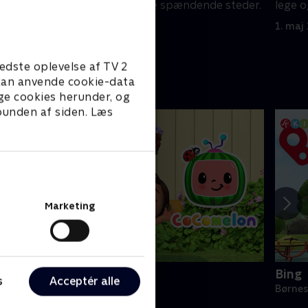
e steder.
lege og at besøge spændende steder.
lege 
1. maj 2023 • 5 min
1. maj
edste oplevelse af TV 2
e kan anvende cookie-data
ge cookies herunder, og
 bunden af siden. Læs
Marketing
Cocomelon
Bing
s
Acceptér alle
ørneserier • 1 sæsoner
Børnes