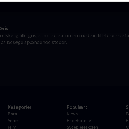
Gris
n elskelig lille gris, som bor sammen med sin lillebror Gustav
g at besøge spændende steder.
Kategorier
Populært
S
Børn
Klovn
F
Serier
Badehotellet
H
Film
Sygeplejeskolen
C