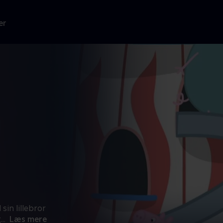
er
sin lillebror
g
...
Læs mere