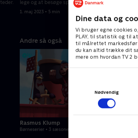
teder.
lege og at besøge spændende steder.
lege og a
1. maj 2023 • 5 min
1. maj 2023
Dine data og coo
Vi bruger egne cookies o
PLAY, til statistik og ti
Andre så også
til målrettet markedsfør
du kan altid trække dit s
mere om hvordan TV 2 be
Nødvendig
Rasmus Klump
Børneserier • 3 sæsoner