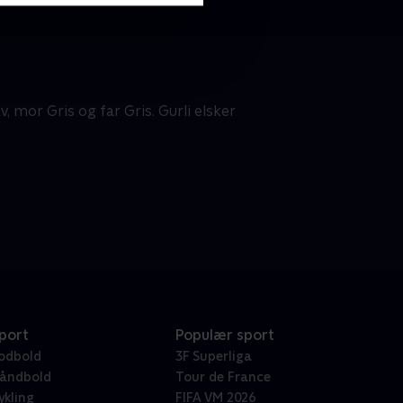
, mor Gris og far Gris. Gurli elsker
port
Populær sport
odbold
3F Superliga
åndbold
Tour de France
ykling
FIFA VM 2026