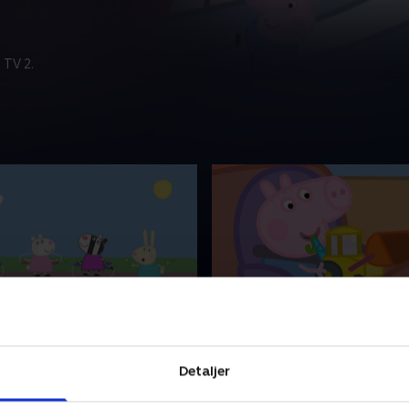
 TV 2.
ne
26. Vejarbejdet
 elskelig lille gris, som bor
Gurli er en elskelig lille gris
Detaljer
d sin lillebror Gustav,
sammen med sin lillebror Gu
g far Gris. Gurli elsker at
mor Gris og far Gris. Gurli e