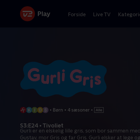
Forside
Live TV
Kategori
•
Børn
•
4 sæsoner
•
S3:E24 • Tivoliet
Gurli er en elskelig lille gris, som bor sammen med 
Gustav, mor Gris og far Gris. Gurli elsker at lege o