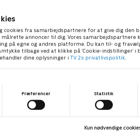
t besøge spændende steder.
lege og at besøge spændend
 • 5 min
1. maj 2023 • 5 min
kies
g cookies fra samarbejdspartnere for at give dig den b
l at målrette annoncer til dig. Vores samarbejdspartner
ing på egne og andres platforme. Du kan til- og fravæl
amtykke tilbage ved at klikke på ’Cookie-indstillinger’ i
handler dine oplysninger i
TV 2s privatlivspolitik
.
Samtykkevalg
Præferencer
Statistik
Barbapapa
Kun nødvendige cookie
Børneserier • 1 sæsoner
B