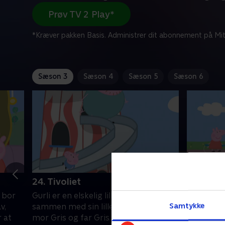
Prøv TV 2 Play*
*Kræver pakken Basis. Administrer dit abonnement på Mit
Sæson 3
Sæson 4
Sæson 5
Sæson 6
24. Tivoliet
25. Talle
m bor
Gurli er en elskelig lille gris, som bor
Gurli er en
Samtykke
v,
sammen med sin lillebror Gustav,
sammen me
r at
mor Gris og far Gris. Gurli elsker at
mor Gris o