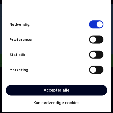
bunden af siden. Læs mere om hvordan TV 2
behandler dine oplysninger i
TV 2s privatlivspolitik
.
Samtykkevalg
Nødvendig
Præferencer
Statistik
Marketing
Om Gurli Gris
Gurli er en elskelig lille gris, som bor sammen med sin
lillebror Gustav, mor Gris og far Gris. Gurli elsker at
Acceptér alle
lege og at besøge spændende steder.
Kun nødvendige cookies