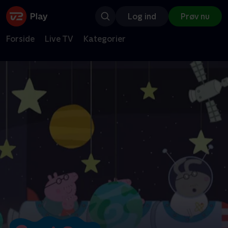
Log ind
Prøv nu
Forside
Live TV
Kategorier