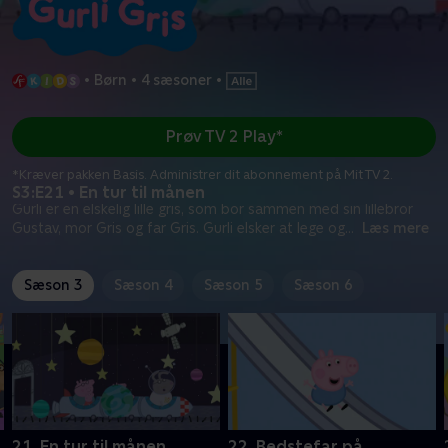
•
Børn
•
4 sæsoner
•
Prøv TV 2 Play*
*Kræver pakken Basis. Administrer dit abonnement på Mit TV 2.
S3:E21 • En tur til månen
Gurli er en elskelig lille gris, som bor sammen med sin lillebror
Gustav, mor Gris og far Gris. Gurli elsker at lege og
...
Læs mere
Sæson 3
Sæson 4
Sæson 5
Sæson 6
21. En tur til månen
22. Bedstefar på