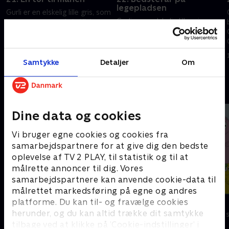
legepladsen
m
Gurli er en elskelig lille gris, som
Gurli er en elskelig lille gris, som
bor sammen med sin lillebror
bor sammen med sin lillebror
Gustav, mor Gris og far Gris.
Gustav, mor Gris og far Gris.
Gurli elsker at lege og at
Gurli elsker at lege og at
besøge spændende steder.
1. maj 2023 • 5 min
besøge spændende steder.
Samtykke
Detaljer
Om
1. maj 2023 • 5 min
Andre så også
Dine data og cookies
Vi bruger egne cookies og cookies fra
samarbejdspartnere for at give dig den bedste
oplevelse af TV 2 PLAY, til statistik og til at
målrette annoncer til dig. Vores
samarbejdspartnere kan anvende cookie-data til
målrettet markedsføring på egne og andres
platforme. Du kan til- og fravælge cookies
Rasmus Klump
Barbapapa
herunder, og du kan altid trække dit samtykke
Børneserier • 3 sæsoner
Børneserier • 1
tilbage ved at klikke på ’Cookie-indstillinger’ i