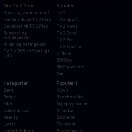
Om TV 2 Play
Kanaler
Priser og abonnement
TV 2
Her kan du se TV 2 Play
TV 2 Sport
Gavekort til TV 2 Play
TV 2 News
Support og
TV 2 Echo
Kundecenter
TV 2 Fri
Vilkår og betingelser
TV 2 Charlie
TV 2 NEWS i offentligt
C More
rum
BritBox
SkyShowtime
Oiii
Kategorier
Populært
Børn
Klovn
Serier
Badehotellet
Film
Sygeplejeskolen
Dokumentar
X Factor
Reality
Bachelor
Livsstil
Forræder
Underholdning
Bachelorette