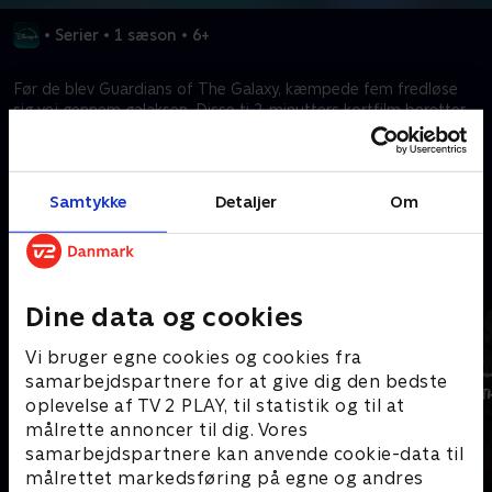
•
Serier
•
1 sæson
•
6+
Før de blev Guardians of The Galaxy, kæmpede fem fredløse
sig vej gennem galaksen. Disse ti 2-minutters kortfilm beretter
om Star-Lord, Groot, Rocket, Drax og Gamoras brogede fortid.
Kræver tilkøb
Samtykke
Detaljer
Om
Mere indhold fra Disney+
Dine data og cookies
Vi bruger egne cookies og cookies fra
samarbejdspartnere for at give dig den bedste
oplevelse af TV 2 PLAY, til statistik og til at
målrette annoncer til dig. Vores
samarbejdspartnere kan anvende cookie-data til
målrettet markedsføring på egne og andres