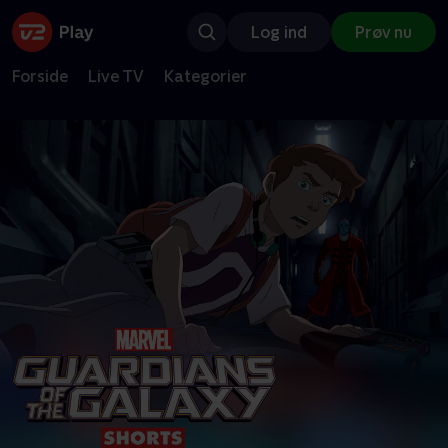
Log ind
Prøv nu
Forside
Live TV
Kategorier