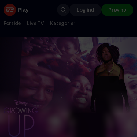
Log ind
Prøv nu
Forside
Live TV
Kategorier