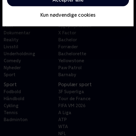
Kategorier
Populært
Børn
Klovn
Kun nødvendige cookies
Serier
Badehotellet
Film
Sygeplejeskolen
Dokumentar
X Factor
Reality
Bachelor
Livsstil
Forræder
Underholdning
Bachelorette
Comedy
Yellowstone
Nyheder
Paw Patrol
Sport
Barnaby
Sport
Populær sport
Fodbold
3F Superliga
Håndbold
Tour de France
Cykling
FIFA VM 2026
Tennis
A Liga
Badminton
ATP
WTA
NFL