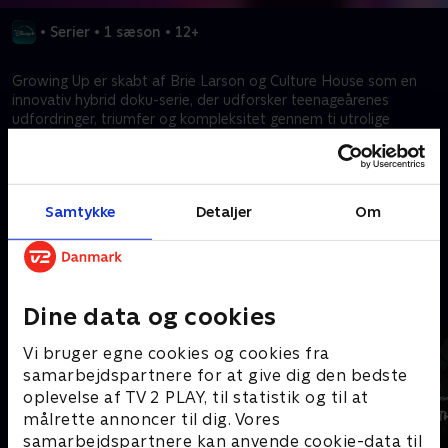
•
Serier
•
1 sæson
•
12+
Growing Up er skabt af Brie Larson og Culture House som en
innovativ hybrid doku-serie, der udforsker teenageårenes
udfordringer, triumfer og kompleksitet gennem ti utrolige
ungdomshistorier. Growing Up bruger fortællende,
eksperimenterende og dokumentarisk filmskabelse til at følge
en castet person i alderen 18-21, mens de fortæller deres
historie.
Samtykke
Detaljer
Om
Kræver tilkøb
Mere indhold fra Disney+
Dine data og cookies
Vi bruger egne cookies og cookies fra
samarbejdspartnere for at give dig den bedste
oplevelse af TV 2 PLAY, til statistik og til at
målrette annoncer til dig. Vores
samarbejdspartnere kan anvende cookie-data til