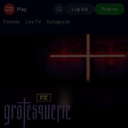
Log ind
Prøv nu
Forside
Live TV
Kategorier