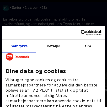
•
Serier
•
1 sæson
•
18+
En række grufulde forbrydelser har skabt uro i et lille
lokalsamfund, og kriminalbetjent Lois Tryon føler, at de er
uhyggeligt personlige, som om nogen – eller noget – håner
hende.
Samtykke
Detaljer
Om
Kræver tilkøb
Mere indhold fra Disney+
Dine data og cookies
Vi bruger egne cookies og cookies fra
samarbejdspartnere for at give dig den bedste
oplevelse af TV 2 PLAY, til statistik og til at
målrette annoncer til dig. Vores
samarbejdspartnere kan anvende cookie-data til
målrettet markedsføring på egne og andres