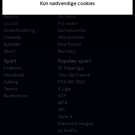
Film
Sygeplejeskolen
Kun nødvendige cookies
Dokumentar
X Factor
Reality
Bachelor
Livsstil
Forræder
Underholdning
Bachelorette
Comedy
Yellowstone
Nyheder
Paw Patrol
Sport
Barnaby
Sport
Populær sport
Fodbold
3F Superliga
Håndbold
Tour de France
Cykling
FIFA VM 2026
Tennis
A Liga
Badminton
ATP
WTA
NFL
Serie A
Diamond League
La Vuelta