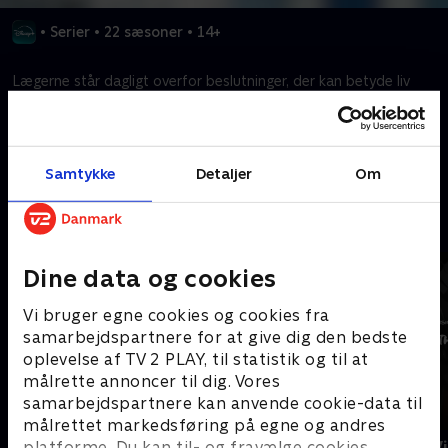
•
Serier
•
22 sæsoner
•
14+
Lægerne står dagligt overfor beslutninger, der kan betyde liv
eller død.
Kræver tilkøb
Samtykke
Detaljer
Om
Mere indhold fra Disney+
Dine data og cookies
Vi bruger egne cookies og cookies fra
samarbejdspartnere for at give dig den bedste
oplevelse af TV 2 PLAY, til statistik og til at
målrette annoncer til dig. Vores
samarbejdspartnere kan anvende cookie-data til
målrettet markedsføring på egne og andres
The Shards
Star Wars: V
platforme. Du kan til- og fravælge cookies