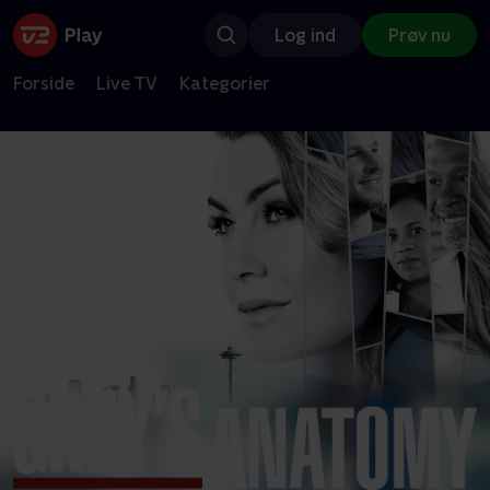
Log ind
Prøv nu
Forside
Live TV
Kategorier