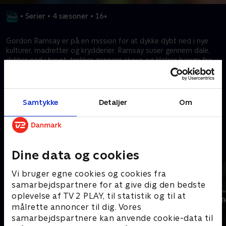
•
Serier
•
4 sæsoner
•
16+
Gordon Ramsay er på en mission for at dykke dybt ned i nye
kulturer, madretter og krydderier. Ramsay suser gennem dale,
dykker ned i havet, trekker gennem skove og klatrer bjerge fra
Peru, Laos og Marokko til Hawaii, Alaska og New Zealand i sin
evige jagt efter kulinarisk inspiration.
Samtykke
Detaljer
Om
Kræver tilkøb
Mere indhold fra Disney+
Dine data og cookies
Vi bruger egne cookies og cookies fra
samarbejdspartnere for at give dig den bedste
oplevelse af TV 2 PLAY, til statistik og til at
målrette annoncer til dig. Vores
samarbejdspartnere kan anvende cookie-data til