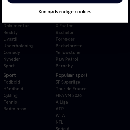
Børn
Klovn
Kun nødvendige cookies
Serier
Badehotellet
Film
Sygeplejeskolen
Dokumentar
X Factor
Reality
Bachelor
Livsstil
Forræder
Underholdning
Bachelorette
Comedy
Yellowstone
Nyheder
Paw Patrol
Sport
Barnaby
Sport
Populær sport
Fodbold
3F Superliga
Håndbold
Tour de France
Cykling
FIFA VM 2026
Tennis
A Liga
Badminton
ATP
WTA
NFL
Serie A