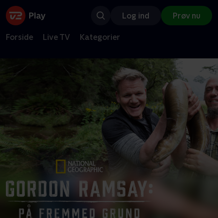
Log ind
Prøv nu
Forside
Live TV
Kategorier