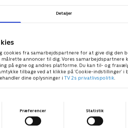
Detaljer
kies
g cookies fra samarbejdspartnere for at give dig den b
l at målrette annoncer til dig. Vores samarbejdspartner
ing på egne og andres platforme. Du kan til- og fravæl
amtykke tilbage ved at klikke på ’Cookie-indstillinger’ i
handler dine oplysninger i
TV 2s privatlivspolitik
.
Samtykkevalg
Præferencer
Statistik
Star Wars: Visions Presents - The Ninth Jedi
L
Serier • 1 sæsoner
2