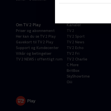
Om TV 2 Play
Kanaler
Priser og abonnement
TV 2
Her kan du se TV 2 Play
TV 2 Sport
Gavekort til TV 2 Play
TV 2 News
Support og Kundecenter
TV 2 Echo
Vilkår og betingelser
TV 2 Fri
TV 2 NEWS i offentligt rum
TV 2 Charlie
C More
BritBox
SkyShowtime
Oiii