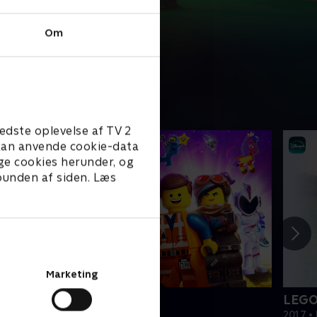
Om
edste oplevelse af TV 2
e kan anvende cookie-data
ge cookies herunder, og
 bunden af siden. Læs
Marketing
EGO filmen 2
LEGO
019 • Film • 1 t. 47 min
2017 • 