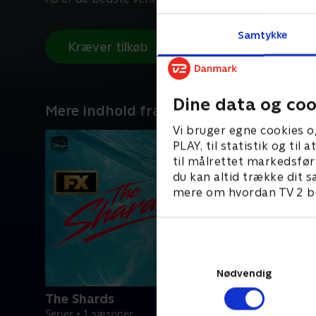
Samtykke
Kræver tilkøb
Dine data og coo
Mere indhold fra Disney+
Vi bruger egne cookies o
PLAY, til statistik og ti
til målrettet markedsfør
du kan altid trække dit s
mere om hvordan TV 2 be
Nødvendig
The Shards
Serier • 1 sæsoner