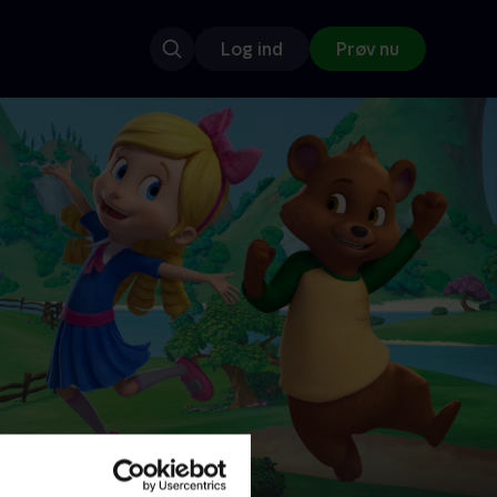
Log ind
Prøv nu