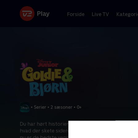
Forside
Live TV
Kategori
•
Serier
•
2 sæsoner
•
0+
Du har hørt historien om Guldlok og de tre bjørn
hvad der skete sidenhen? Guldlok sagde undskyld t
nu er de bedste venner.