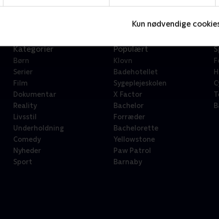
Kun nødvendige cookie
Kategorier
Populært
S
Børn
Klovn
F
Serier
Badehotellet
H
Film
Sygeplejeskolen
C
Dokumentar
X Factor
T
Reality
Bachelor
B
Livsstil
Forræder
Underholdning
Bachelorette
Comedy
Yellowstone
Nyheder
Paw Patrol
Sport
Barnaby