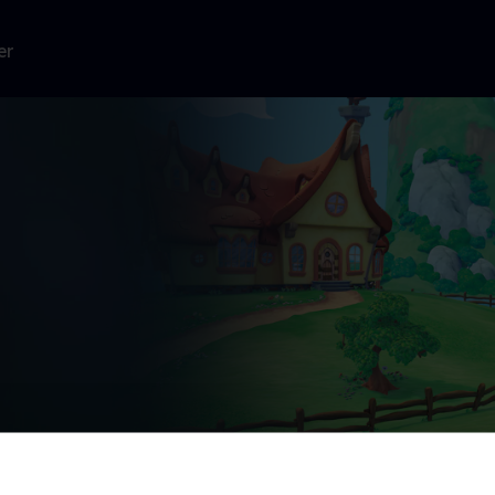
er
e, men ved du
il bjørnen, og