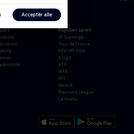
s
Acceptér alle
port
Populær sport
odbold
3F Superliga
åndbold
Tour de France
ykling
FIFA VM 2026
ennis
A Liga
adminton
ATP
WTA
NFL
Serie A
Diamond League
La Vuelta