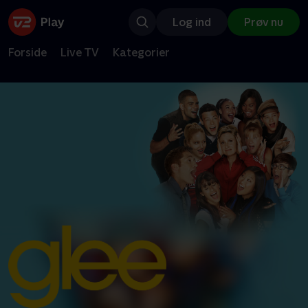
Log ind
Prøv nu
Forside
Live TV
Kategorier