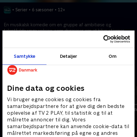
•
Serier
•
6 sæsoner
•
12+
En musikalsk komedie om en gruppe af ambitiøse og
talentfulde unge voksne, som drømmer om at blive stjerner,
men som kæmper med det virkelige liv.
Kræver tilkøb
Samtykke
Detaljer
Om
Mere indhold fra Disney+
Dine data og cookies
Vi bruger egne cookies og cookies fra
samarbejdspartnere for at give dig den bedste
oplevelse af TV 2 PLAY, til statistik og til at
målrette annoncer til dig. Vores
samarbejdspartnere kan anvende cookie-data til
målrettet markedsføring på egne og andres