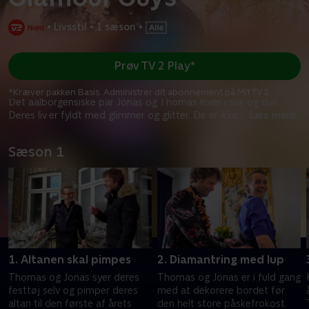
•
Livsstil
•
1 sæson
•
Prøv TV 2 Play*
*Kræver pakken Basis. Administrer dit abonnement på Mit TV 2.
Det aalborgensiske par Jonas og Thomas lever i sus og dus.
Deres liv er fyldt med glimmer og glitter. De er ikke
...
Læs mere
Sæson 1
1. Altanen skal pimpes
2. Diamantring med lup
Thomas og Jonas syer deres
Thomas og Jonas er i fuld gang
festtøj selv og pimper deres
med at dekorere bordet før
altan til den første af årets
den helt store påskefrokost.