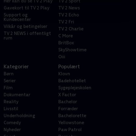
Her kan du se TV 2 Play
TV 2 Sport
Gavekort til TV 2 Play
TV 2 News
Support og
TV 2 Echo
Kundecenter
TV 2 Fri
Vilkår og betingelser
TV 2 Charlie
TV 2 NEWS i offentligt
C More
rum
BritBox
SkyShowtime
Oiii
Kategorier
Populært
Børn
Klovn
Serier
Badehotellet
Film
Sygeplejeskolen
Dokumentar
X Factor
Reality
Bachelor
Livsstil
Forræder
Underholdning
Bachelorette
Comedy
Yellowstone
Nyheder
Paw Patrol