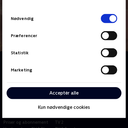
behandler dine oplysninger i
TV 2s privatlivspolitik
.
Samtykkevalg
Nødvendig
Præferencer
Statistik
Om Glamour Guys
Det aalborgensiske par Jonas og Thomas lever i sus
Marketing
og dus. Deres liv er fyldt med glimmer og glitter. De
er ikke bange for at skeje ud, så de giver den gas i alle
livets forhold. De er nemlig bedst til at være sig selv.
Acceptér alle
Kun nødvendige cookies
Om TV 2 Play
Kanaler
Priser og abonnement
TV 2