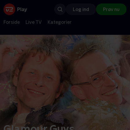
Log ind
Prøv nu
Forside
Live TV
Kategorier
Glamour Guys