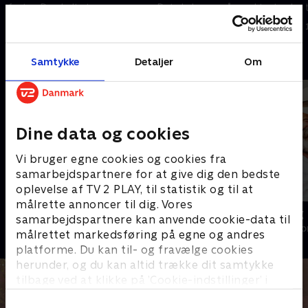
fester. Den helt store
Det skal være så smukt, at selv
påskefrokost.
Dronningen vil blive imponeret.
2. november 2023 • 26 min
9. november 2023 • 26 min
Andre så også
Samtykke
Detaljer
Om
Dine data og cookies
Vi bruger egne cookies og cookies fra
samarbejdspartnere for at give dig den bedste
oplevelse af TV 2 PLAY, til statistik og til at
målrette annoncer til dig. Vores
Hjemme hos Ernst
Han, hun og
samarbejdspartnere kan anvende cookie-data til
Livsstil • 1 sæsoner
Livsstil • 8 sæs
målrettet markedsføring på egne og andres
platforme. Du kan til- og fravælge cookies
herunder, og du kan altid trække dit samtykke
tilbage ved at klikke på ’Cookie-indstillinger’ i
bunden af siden. Læs mere om hvordan TV 2