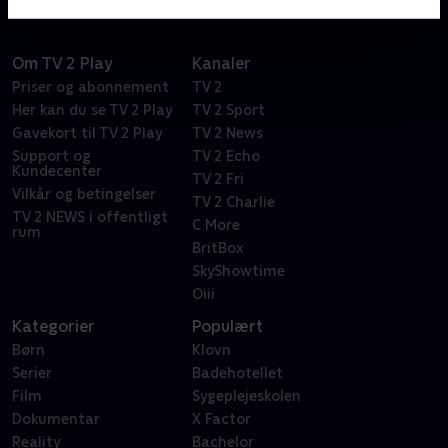
Om TV 2 Play
Kanaler
Priser og abonnement
TV 2
Her kan du se TV 2 Play
TV 2 Sport
Gavekort til TV 2 Play
TV 2 News
Support og
TV 2 Echo
Kundecenter
TV 2 Fri
Vilkår og betingelser
TV 2 Charlie
TV 2 NEWS i offentligt
C More
rum
BritBox
SkyShowtime
Oiii
Kategorier
Populært
Børn
Klovn
Serier
Badehotellet
Film
Sygeplejeskolen
Dokumentar
X Factor
Reality
Bachelor