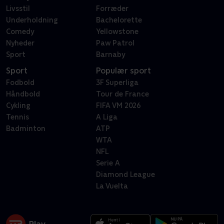
Livsstil
Forræder
Underholdning
Bachelorette
Comedy
Yellowstone
Nyheder
Paw Patrol
Sport
Barnaby
Sport
Populær sport
Fodbold
3F Superliga
Håndbold
Tour de France
Cykling
FIFA VM 2026
Tennis
A Liga
Badminton
ATP
WTA
NFL
Serie A
Diamond League
La Vuelta