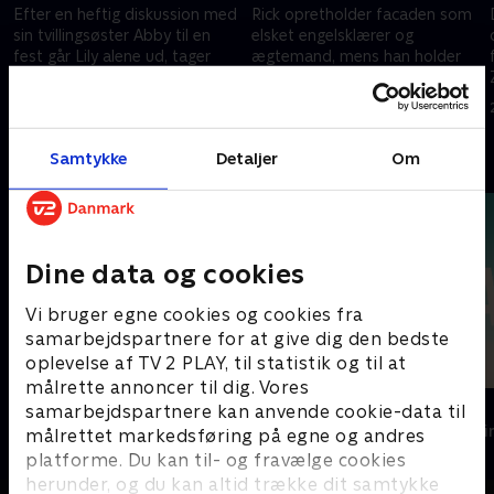
Efter en heftig diskussion med
Rick opretholder facaden som
sin tvillingsøster Abby til en
elsket engelsklærer og
fest går Lily alene ud, tager
ægtemand, mens han holder
imod et lift fra sin engelsklærer
den gravide Lily fanget i sit
og forsvinder sporløst.
forskruede dukkehus.
26. februar 2026 • 49 min
26. februar 2026 • 51 min
Samtykke
Detaljer
Om
Andre så også
Dine data og cookies
Vi bruger egne cookies og cookies fra
samarbejdspartnere for at give dig den bedste
oplevelse af TV 2 PLAY, til statistik og til at
målrette annoncer til dig. Vores
Kommissær Rex
The Au Pair
samarbejdspartnere kan anvende cookie-data til
Krimi & Spænding • 1 sæsoner
Krimi & Spændi
målrettet markedsføring på egne og andres
platforme. Du kan til- og fravælge cookies
herunder, og du kan altid trække dit samtykke