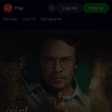
Log ind
Prøv nu
Forside
Live TV
Kategorier