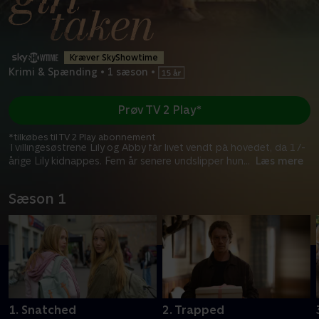
Kræver SkyShowtime
Krimi & Spænding
•
1 sæson
•
Prøv TV 2 Play*
*tilkøbes til TV 2 Play abonnement
Tvillingesøstrene Lily og Abby får livet vendt på hovedet, da 17-
årige Lily kidnappes. Fem år senere undslipper hun
...
Læs mere
Sæson 1
1. Snatched
2. Trapped