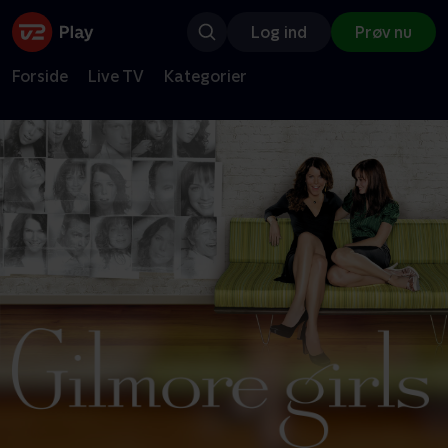
Log ind
Prøv nu
Forside
Live TV
Kategorier