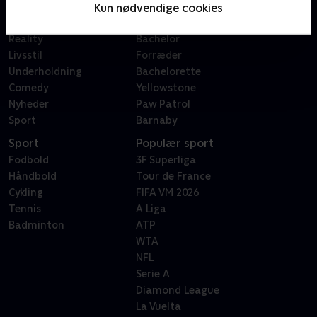
Film
Sygeplejeskolen
Kun nødvendige cookies
Dokumentar
X Factor
Reality
Bachelor
Livsstil
Forræder
Underholdning
Bachelorette
Comedy
Yellowstone
Nyheder
Paw Patrol
Sport
Barnaby
Sport
Populær sport
Fodbold
3F Superliga
Håndbold
Tour de France
Cykling
FIFA VM 2026
Tennis
A Liga
Badminton
ATP
WTA
NFL
Serie A
Diamond League
La Vuelta