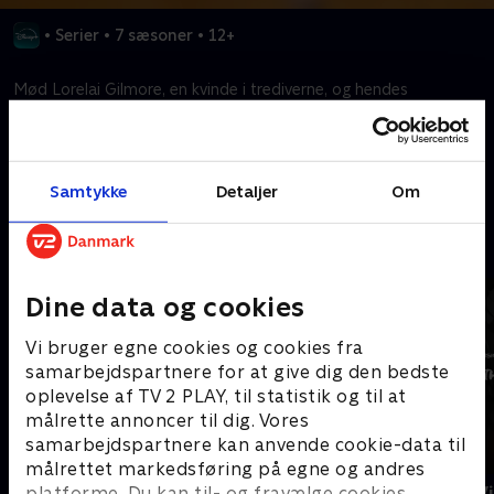
•
Serier
•
7 sæsoner
•
12+
Mød Lorelai Gilmore, en kvinde i trediverne, og hendes
teenagedatter Rory.
Kræver tilkøb
Samtykke
Detaljer
Om
Mere indhold fra Disney+
Dine data og cookies
Vi bruger egne cookies og cookies fra
samarbejdspartnere for at give dig den bedste
oplevelse af TV 2 PLAY, til statistik og til at
målrette annoncer til dig. Vores
samarbejdspartnere kan anvende cookie-data til
målrettet markedsføring på egne og andres
The Shards
Star Wars: V
platforme. Du kan til- og fravælge cookies