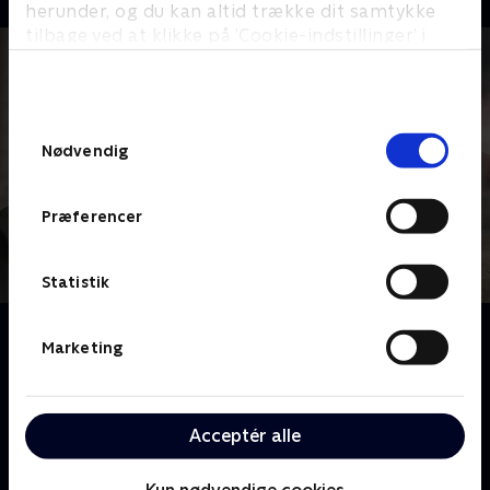
herunder, og du kan altid trække dit samtykke
tilbage ved at klikke på ’Cookie-indstillinger’ i
bunden af siden. Læs mere om hvordan TV 2
behandler dine oplysninger i
TV 2s privatlivspolitik
.
Samtykkevalg
Nødvendig
Præferencer
Statistik
Om Giften i sandet
Marketing
I 1950'erne begynder fisk at dø omkring
kemikaliefabrikken Cheminova ved Thyborøn.
Fiskeren Aage Hansen slår dengang alarm, men kun
Acceptér alle
få lytter. Mere end 70 år senere kæmper Aages søn,
Bjarne, stadig sin fars kamp af frygt for en potentiel
Kun nødvendige cookies