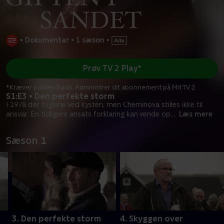
•
Dokumentar
•
1 sæson
•
Prøv TV 2 Play*
*Kræver pakken Basis. Administrer dit abonnement på Mit TV 2.
S1:E3 • Den perfekte storm
I 1978 dør fuglene ved kysten, men Cheminova stilles ikke til
ansvar. En tidligere ansats forklaring kan vende op
...
Læs mere
Sæson 1
3. Den perfekte storm
4. Skyggen over