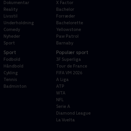
Dokumentar
X Factor
Reality
Bachelor
Livsstil
Forræder
Underholdning
Bachelorette
Comedy
Yellowstone
Nyheder
Paw Patrol
Sport
Barnaby
Sport
Populær sport
Fodbold
3F Superliga
Håndbold
Tour de France
Cykling
FIFA VM 2026
Tennis
A Liga
Badminton
ATP
WTA
NFL
Serie A
Diamond League
La Vuelta