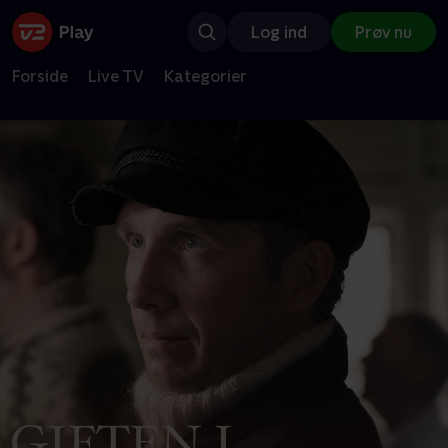
Log ind
Prøv nu
Forside
Live TV
Kategorier