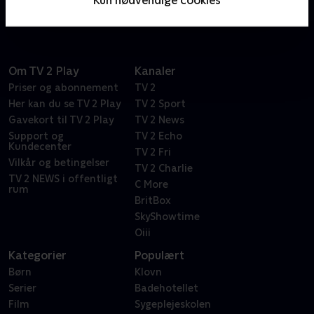
miljøkatastrofe.
Om TV 2 Play
Kanaler
Priser og abonnement
TV 2
Her kan du se TV 2 Play
TV 2 Sport
Gavekort til TV 2 Play
TV 2 News
Support og
TV 2 Echo
Kundecenter
TV 2 Fri
Vilkår og betingelser
TV 2 Charlie
TV 2 NEWS i offentligt
C More
rum
BritBox
SkyShowtime
Oiii
Kategorier
Populært
Børn
Klovn
Serier
Badehotellet
Film
Sygeplejeskolen