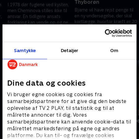
Thyborøn
n
I 1978 dør fuglene ved kysten,
Bjarne vil have rejst penge til
men Cheminova stilles ikke til
en ny undersøgelse, der skal
,
ansvar. En tidligere ansats
kortlægge, hvorfor kræft er 20
forklaring kan vende op og ned
procent mere udbredt i
på den offentligt kendte
28. september 2025 • 42 min
Thyborøn end i andre
historie.
5. oktober 2025 • 42 min
fiskerbyer.
Samtykke
Detaljer
Om
Andre så også
Dine data og cookies
Vi bruger egne cookies og cookies fra
samarbejdspartnere for at give dig den bedste
oplevelse af TV 2 PLAY, til statistik og til at
målrette annoncer til dig. Vores
Olsen-banden for altid
Det tandløs
samarbejdspartnere kan anvende cookie-data til
Dokumentar • 1 sæsoner
Dokumentar
målrettet markedsføring på egne og andres
platforme. Du kan til- og fravælge cookies