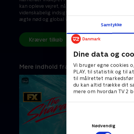
kan opleve vejret, når det er vildest. Kombineret 
videnskabelig indsigt, analyse og satellitkortlægn
ægte nød og global vejrvidenskab sammen.
Samtykke
Kræver tilkøb
Dine data og coo
Vi bruger egne cookies o
Mere indhold fra Disney+
PLAY, til statistik og ti
til målrettet markedsfør
du kan altid trække dit s
mere om hvordan TV 2 be
Nødvendig