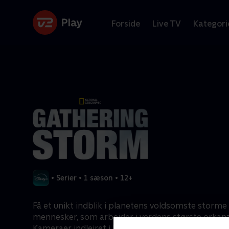
Forside
Live TV
Kategori
•
Serier
•
1 sæson
•
12+
Få et unikt indblik i planetens voldsomste storm
mennesker, som arbejder i verdens største orkan
Kameraer indlejret i både, skibe og olieplatforme b