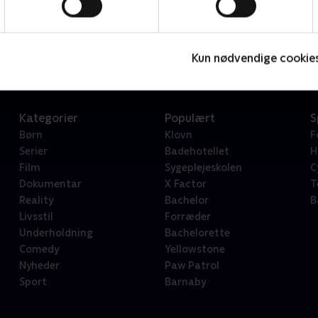
Star Wars: Visions Presents - The Ninth Jedi
L
Serier • 1 sæsoner
2
Kun nødvendige cookie
Kategorier
Populært
S
Børn
Klovn
F
Serier
Badehotellet
H
Film
Sygeplejeskolen
C
Dokumentar
X Factor
T
Reality
Bachelor
B
Livsstil
Forræder
Underholdning
Bachelorette
Comedy
Yellowstone
Nyheder
Paw Patrol
Sport
Barnaby