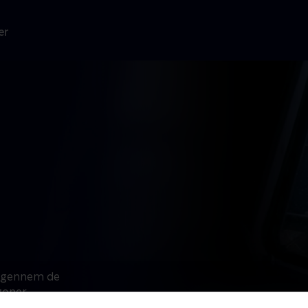
er
e gennem de
zoner.
etyder, at vi