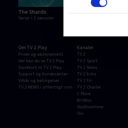
The Shards
Serier • 1 sæsoner
Om TV 2 Play
Kanaler
Priser og abonnement
TV 2
Her kan du se TV 2 Play
TV 2 Sport
Gavekort til TV 2 Play
TV 2 News
Support og Kundecenter
TV 2 Echo
Vilkår og betingelser
TV 2 Fri
TV 2 NEWS i offentligt rum
TV 2 Charlie
C More
BritBox
SkyShowtime
Oiii