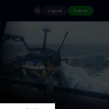
Log ind
Prøv nu