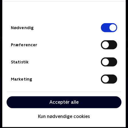
bunden af siden. Læs mere om hvordan TV 2
behandler dine oplysninger i
TV 2s privatlivspolitik
.
Samtykkevalg
Nødvendig
Præferencer
Statistik
Marketing
Om From Dusk Till Dawn
De to lovløse brødre Seth og Richie Gecko støder på
hævntørstige ordenshåndhævere og sultne
Acceptér alle
dæmoner under deres flugt til Mexico.
Kun nødvendige cookies