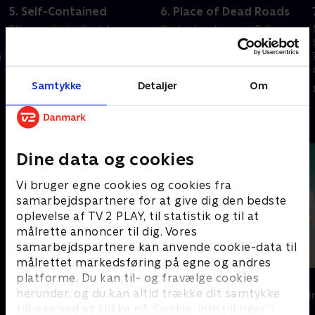
5. Self-Contained
6. Place of Dead Roads
Efter en dristig flugt fra
Gecko-brødrene og Fuller-
motellet kører Seth Fullers
familien får hænderne fulde, da
n
autocamper til
de træder ind i Titty Twister.
grænseovergangen.
11. oktober 2025 • 45 min
Samtykke
Detaljer
Om
11. oktober 2025 • 42 min
Andre så også
Dine data og cookies
Vi bruger egne cookies og cookies fra
samarbejdspartnere for at give dig den bedste
oplevelse af TV 2 PLAY, til statistik og til at
målrette annoncer til dig. Vores
samarbejdspartnere kan anvende cookie-data til
målrettet markedsføring på egne og andres
platforme. Du kan til- og fravælge cookies
Top Dog
The Au Pair
herunder, og du kan altid trække dit samtykke
Krimi & Spænding • 1 sæsoner
Krimi & Spændi
tilbage ved at klikke på ’Cookie-indstillinger’ i