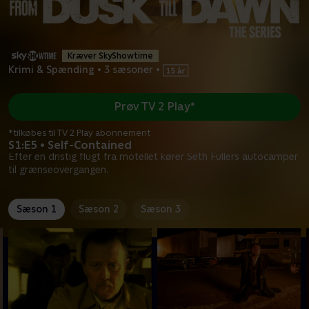
Kræver SkyShowtime
Krimi & Spænding
•
3 sæsoner
•
Prøv TV 2 Play*
*tilkøbes til TV 2 Play abonnement
S1:E5 • Self-Contained
Efter en dristig flugt fra motellet kører Seth Fullers autocamper
til grænseovergangen.
Sæson 1
Sæson 2
Sæson 3