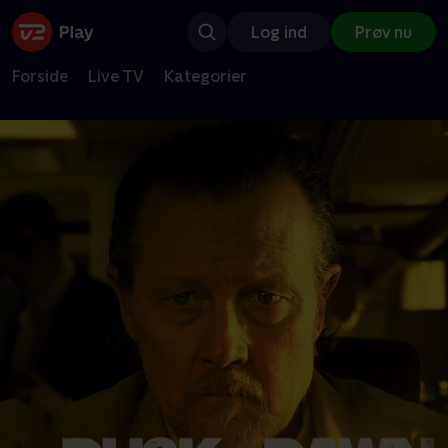
Log ind
Prøv nu
Forside
Live TV
Kategorier