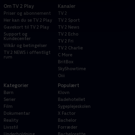
Om TV 2 Play
Kanaler
Priser og abonnement
TV 2
Her kan du se TV 2 Play
TV 2 Sport
Gavekort til TV 2 Play
TV 2 News
Support og
TV 2 Echo
Kundecenter
TV 2 Fri
Vilkår og betingelser
TV 2 Charlie
TV 2 NEWS i offentligt
C More
rum
BritBox
SkyShowtime
Oiii
Kategorier
Populært
Børn
Klovn
Serier
Badehotellet
Film
Sygeplejeskolen
Dokumentar
X Factor
Reality
Bachelor
Livsstil
Forræder
Underholdning
Bachelorette