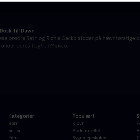
Dusk Till Dawn
løse brødre Seth og Richie Gecko støder på hævntørstige
nder deres flugt til Mexico.
Kategorier
Populært
S
Børn
Klovn
F
Serier
Badehotellet
H
Film
Sygeplejeskolen
C