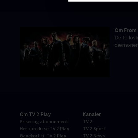
Om From 
De to lov
dæmoner u
Om TV 2 Play
Kanaler
Priser og abonnement
TV 2
Her kan du se TV 2 Play
TV 2 Sport
Gavekort til TV 2 Play
TV 2 News