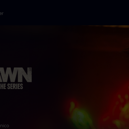
er
nico