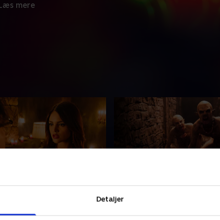
Læs mere
nquista
9. Boxman
Detaljer
ánico forsøger at overtale
For at befri Santánico må S
 at støtte hendes sag,
Richie begive sig ind i labyri