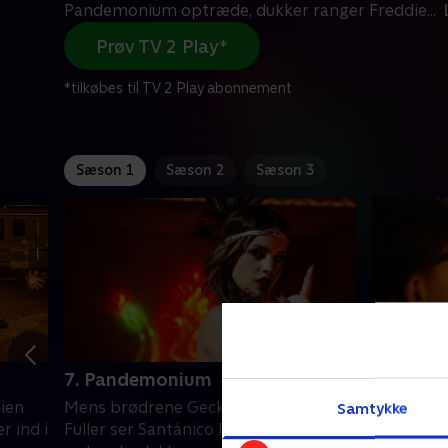
Pandemonium optræde, dukker ranger Freddie
...
Prøv TV 2 Play*
*tilkøbes til TV 2 Play abonnement
Sæson 1
Sæson 2
Sæson 3
7. Pandemonium
8. La Co
ien
Mens brødrene Gecko og familien
Mens Sant
Samtykke
r ind i
Fuller ser Santánico Pandemonium
Richie til