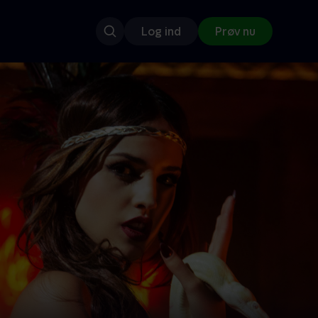
Log ind
Prøv nu