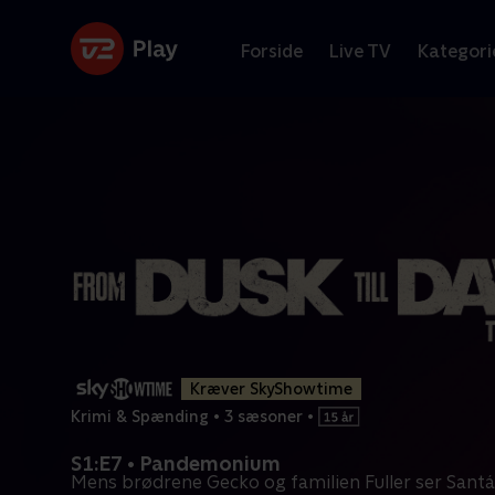
Forside
Live TV
Kategori
Kræver SkyShowtime
Krimi & Spænding
•
3 sæsoner
•
S1:E7 • Pandemonium
Mens brødrene Gecko og familien Fuller ser Santá