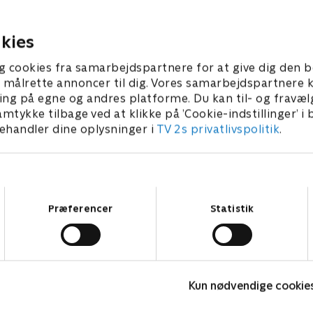
rer Freddie Carlos med
templet, mens Freddie finde
bne og templets mystiske
spor i sagen om kartel-mor
kies
r 2025 • 40 min
11. oktober 2025 • 43 min
g cookies fra samarbejdspartnere for at give dig den b
l at målrette annoncer til dig. Vores samarbejdspartner
ing på egne og andres platforme. Du kan til- og fravæl
amtykke tilbage ved at klikke på ’Cookie-indstillinger’ i
handler dine oplysninger i
TV 2s privatlivspolitik
.
Samtykkevalg
Præferencer
Statistik
The Au Pair
Kun nødvendige cookie
Krimi & Spænding • 1 sæsoner
K