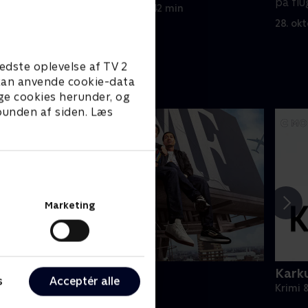
r et nyt
på flu
11. oktober 2025 • 42 min
deren.
28. ok
edste oplevelse af TV 2
e kan anvende cookie-data
ge cookies herunder, og
 bunden af siden. Læs
Marketing
BMF
Karku
s
Acceptér alle
rimi & Spænding • 3 sæsoner
Krimi 