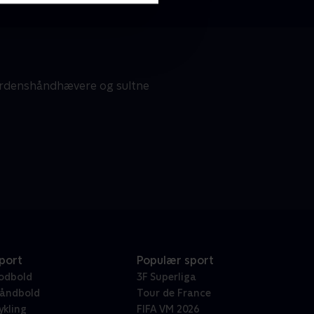
 ordenshåndhævere og sultne
port
Populær sport
odbold
3F Superliga
åndbold
Tour de France
ykling
FIFA VM 2026