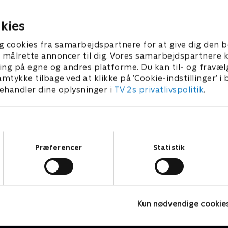
lliance med den utilregnelige
for terror at tage form i om
er 2023 • 46 min
28. december 2023 • 43 min
kies
g cookies fra samarbejdspartnere for at give dig den b
l at målrette annoncer til dig. Vores samarbejdspartner
ing på egne og andres platforme. Du kan til- og fravæl
amtykke tilbage ved at klikke på ’Cookie-indstillinger’ i
handler dine oplysninger i
TV 2s privatlivspolitik
.
Samtykkevalg
Præferencer
Statistik
The Hunting Party
Kun nødvendige cookie
Krimi & Spænding • 2 sæsoner
K