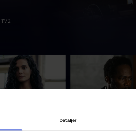
 TV 2.
of the Beast
8. Forest for the Trees
risti forsøger at drage
Jim og Randall lancerer en fa
Detaljer
 den seneste
håb om at få sandheden at 
udvikling. Jim danner en
byen. Samtidig begynder en