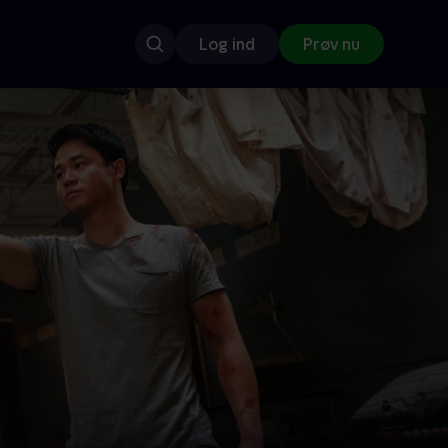
Log ind
Prøv nu