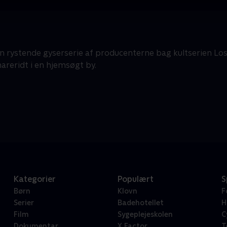
n rystende gyserserie af producenterne bag kultserien Los
areridt i en hjemsøgt by.
Kategorier
Populært
S
Børn
Klovn
F
Serier
Badehotellet
H
Film
Sygeplejeskolen
C
Dokumentar
X Factor
T