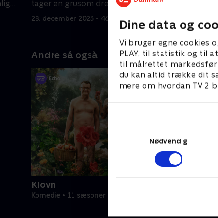
lig
tager en grusom drejning.
uventet a
Randall.
28. december 2023 • 46 min
28. decemb
Dine data og coo
Vi bruger egne cookies o
PLAY, til statistik og ti
Andre så også
til målrettet markedsfør
du kan altid trække dit s
mere om hvordan TV 2 be
Nødvendig
Klovn
Komedie • 11 sæsoner