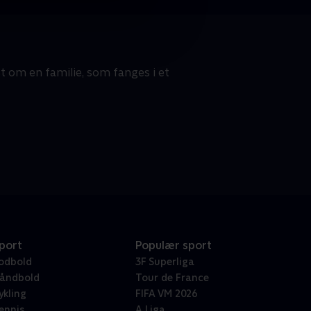
t om en familie, som fanges i et
port
Populær sport
odbold
3F Superliga
åndbold
Tour de France
ykling
FIFA VM 2026
ennis
A Liga