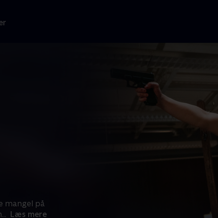
er
e mangel på
n
...
Læs mere