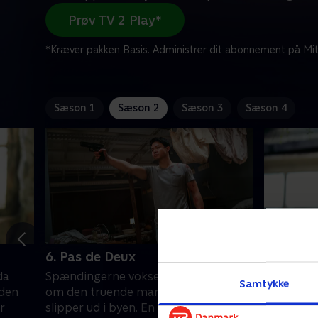
Prøv TV 2 Play*
*Kræver pakken Basis. Administrer dit abonnement på Mit
Sæson 1
Sæson 2
Sæson 3
Sæson 4
6. Pas de Deux
7. Belly 
da
Spændingerne vokser, da nyheden
Boyd og K
Samtykke
den
om den truende mangel på mad
fordel af
r
slipper ud i byen. En nat på klinikken
hændelses