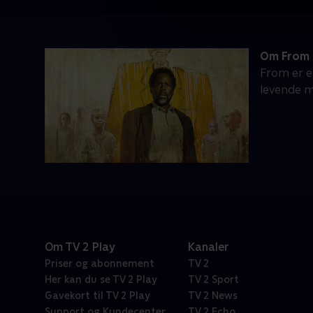
Om From
From er e
levende m
Om TV 2 Play
Kanaler
Priser og abonnement
TV 2
Her kan du se TV 2 Play
TV 2 Sport
Gavekort til TV 2 Play
TV 2 News
Support og Kundecenter
TV 2 Echo