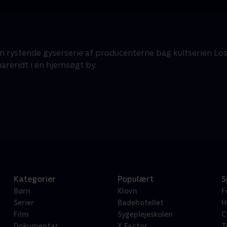
n rystende gyserserie af producenterne bag kultserien Los
areridt i en hjemsøgt by.
Kategorier
Populært
S
Børn
Klovn
F
Serier
Badehotellet
H
Film
Sygeplejeskolen
C
Dokumentar
X Factor
T