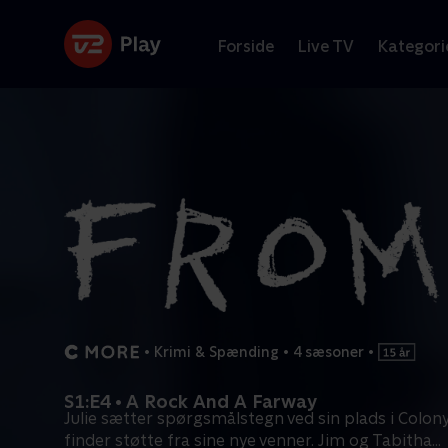
Forside
Live TV
Kategori
•
Krimi & Spænding
•
4 sæsoner
•
S1:E4 • A Rock And A Farway
Julie sætter spørgsmålstegn ved sin plads i Colon
finder støtte fra sine nye venner. Jim og Tabitha
...