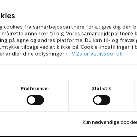
en.
reaktion hos Kenny.
er 2023 • 46 min
28. december 2023 • 46 min
kies
g cookies fra samarbejdspartnere for at give dig den b
l at målrette annoncer til dig. Vores samarbejdspartner
ing på egne og andres platforme. Du kan til- og fravæl
amtykke tilbage ved at klikke på ’Cookie-indstillinger’ i
handler dine oplysninger i
TV 2s privatlivspolitik
.
Samtykkevalg
Præferencer
Statistik
The Hunting Party
M
Kun nødvendige cookie
Krimi & Spænding • 2 sæsoner
K