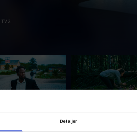
 TV 2.
uettes
6. Book 74
tha og Ethan begynder at
Khatri fortæller Sara, at de
Detaljer
 om de kan finde hjem igen.
en vej til tilgivelse. Boyds p
atima viser Julie en lysere
gå ind i skoven fremkalder 