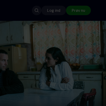
Log ind
Prøv nu