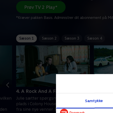
Prøv TV 2 Play*
*Kræver pakken Basis. Administrer dit abonnement på Mit
Sæson 1
Sæson 2
Sæson 3
Sæson 4
4. A Rock And A Farway
5. Silho
vilken
Julie sætter spørgsmålstegn ved sin
Jim, Tabi
Samtykke
plads i Colony House og finder støtte
tvivle på,
 den
fra sine nye venner. Jim og Tabitha
Ellis og F