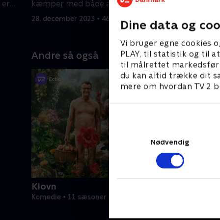
 er
kæmper med både ægteskabet og
side af by
familietragedien.
28. december 2023 • 46 min
28. decemb
Dine data og coo
Vi bruger egne cookies o
PLAY, til statistik og ti
Andre så også
til målrettet markedsfør
du kan altid trække dit s
mere om hvordan TV 2 be
Nødvendig
Klovn
Komedie • 11 sæsoner