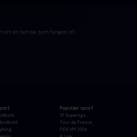
t om en familie, som fanges i et
port
Populær sport
odbold
3F Superliga
åndbold
Tour de France
ykling
FIFA VM 2026
ennis
A Liga