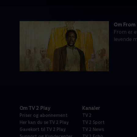
Om From
From er e
levende m
Om TV 2 Play
Kanaler
Priser og abonnement
TV 2
Her kan du se TV 2 Play
TV 2 Sport
Gavekort til TV 2 Play
TV 2 News
Support og Kundecenter
TV 2 Echo