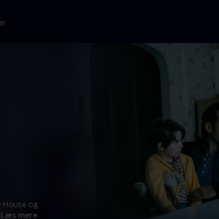
er
y House og
Læs mere