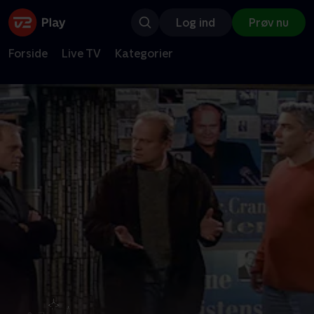
Log ind
Prøv nu
Forside
Live TV
Kategorier