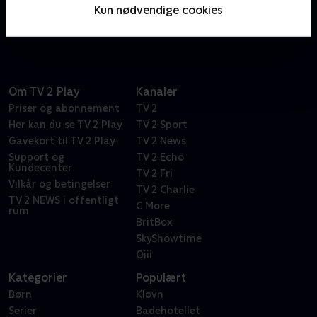
ordspil. Bare spørg den vanvittigt frustrerede Dr.
Kun nødvendige cookies
Frasier Crane.
Om TV 2 Play
Kanaler
Priser og abonnement
TV 2
Her kan du se TV 2 Play
TV 2 Sport
Gavekort til TV 2 Play
TV 2 News
Support og
TV 2 Echo
Kundecenter
TV 2 Fri
Vilkår og betingelser
TV 2 Charlie
TV 2 NEWS i offentligt
C More
rum
BritBox
SkyShowtime
Oiii
Kategorier
Populært
Børn
Klovn
Serier
Badehotellet