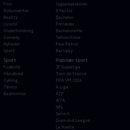
Film
Sygeplejeskolen
Dokumentar
X Factor
Reality
Bachelor
Livsstil
Forræder
Underholdning
Bachelorette
Comedy
Yellowstone
Nyheder
Paw Patrol
Sport
Barnaby
Sport
Populær sport
Fodbold
3F Superliga
Håndbold
Tour de France
Cykling
FIFA VM 2026
Tennis
A Liga
Badminton
ATP
WTA
NFL
Serie A
Diamond League
La Vuelta