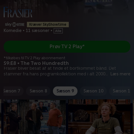
Kræver SkyShowtime
Komedie
•
11 sæsoner
•
Prøv TV 2 Play*
*tilkøbes til TV 2 Play abonnement
S9:E8 • The Two Hundredth
Frasier bliver besat af at finde et bortkommet bånd. Det
stammer fra hans programkollektion med i alt 2000
...
Læs mere
Sæson 7
Sæson 8
Sæson 9
Sæson 10
Sæson 11