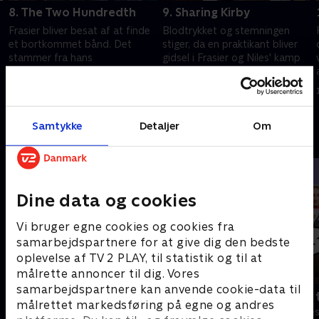
8. The Two Hundredth
9. Sharing Kirby
Frasier bliver besat af at finde
Blodtrykket og stemningen
et bortkommet bånd. Det
stiger, da en praktikant bliver
stammer fra hans
gidsel i Frasier og Niles' kamp
programkollektion med i alt
om en rundvisning i en
2000 båndede optagelser.
vinkælder.
1. juli 2021 • 26 min
1. juli 2021 • 20 min
Samtykke
Detaljer
Om
Andre så også
Dine data og cookies
Vi bruger egne cookies og cookies fra
samarbejdspartnere for at give dig den bedste
oplevelse af TV 2 PLAY, til statistik og til at
målrette annoncer til dig. Vores
samarbejdspartnere kan anvende cookie-data til
Robssons (dansk tale)
Bert (dansk 
målrettet markedsføring på egne og andres
Komedie • 1 sæsoner
Komedie • 1 sæ