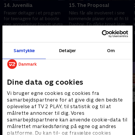
14. Juvenilia
15. The Proposal
Frasier deltager i et program
Niles får alle involveret i sine
for teenagere for at booste
kommende planer om at fri til
sine anmeldelser blandt yngre
Daphne. En dårlig timet løgn
lyttere. Han udsættes for et
ødelægger Martins chancer
bagholdsangreb af
med Peg.
1. juli 2021 • 21 min
1. juli 2021 • 20 min
sensationslystne værter.
Samtykke
Detaljer
Om
Andre så også
Dine data og cookies
Vi bruger egne cookies og cookies fra
samarbejdspartnere for at give dig den bedste
oplevelse af TV 2 PLAY, til statistik og til at
målrette annoncer til dig. Vores
samarbejdspartnere kan anvende cookie-data til
Robssons (dansk tale)
Bert (dansk 
målrettet markedsføring på egne og andres
Komedie • 1 sæsoner
Komedie • 1 sæ
platforme. Du kan til- og fravælge cookies