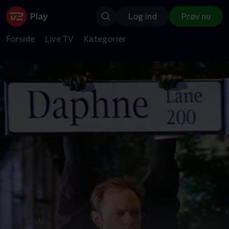
Log ind
Prøv nu
Forside
Live TV
Kategorier