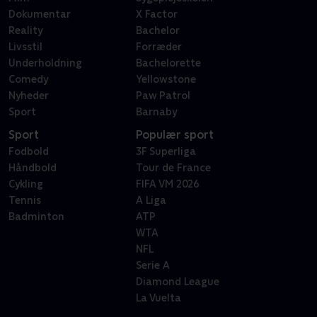
Dokumentar
X Factor
Reality
Bachelor
Livsstil
Forræder
Underholdning
Bachelorette
Comedy
Yellowstone
Nyheder
Paw Patrol
Sport
Barnaby
Sport
Populær sport
Fodbold
3F Superliga
Håndbold
Tour de France
Cykling
FIFA VM 2026
Tennis
A Liga
Badminton
ATP
WTA
NFL
Serie A
Diamond League
La Vuelta