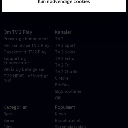
Kun nødvendige cookies
Frasier Crane.
Om TV 2 Play
Kanaler
Priser og abonnement
TV 2
Her kan du se TV 2 Play
TV 2 Sport
Gavekort til TV 2 Play
TV 2 News
Support og
TV 2 Echo
Kundecenter
TV 2 Fri
Vilkår og betingelser
TV 2 Charlie
TV 2 NEWS i offentligt
C More
rum
BritBox
SkyShowtime
Oiii
Kategorier
Populært
Børn
Klovn
Serier
Badehotellet
Film
Sygeplejeskolen