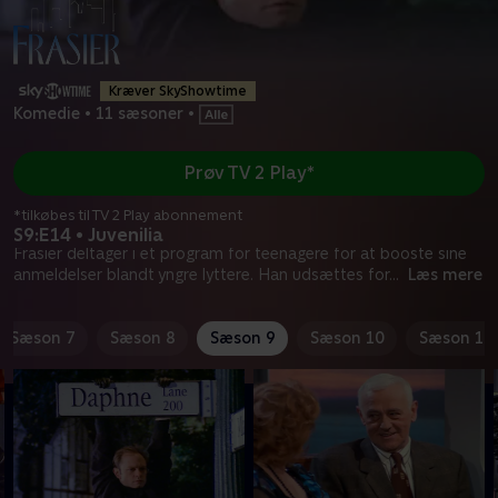
Kræver SkyShowtime
Komedie
•
11 sæsoner
•
Prøv TV 2 Play*
*tilkøbes til TV 2 Play abonnement
S9:E14 • Juvenilia
Frasier deltager i et program for teenagere for at booste sine
anmeldelser blandt yngre lyttere. Han udsættes for
...
Læs mere
Sæson 7
Sæson 8
Sæson 9
Sæson 10
Sæson 11