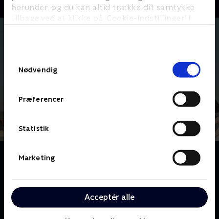
herunder, og du kan altid trække dit samtykke
tilbage ved at klikke på ’Cookie-indstillinger’ i
bunden af siden. Læs mere om hvordan TV 2
behandler dine oplysninger i
TV 2s privatlivspolitik
.
Samtykkevalg
Nødvendig
Præferencer
Statistik
Om Frasier
Marketing
Følg livet hos psykiateren Dr. Frasier Crane,
radioproduceren Roz, broderen Niles, deres far,
Martin, og den excentriske Daphne. Serien byder på
Acceptér alle
brillante karakterer, sofistikerede og morsomme
ordspil. Bare spørg den vanvittigt frustrerede Dr.