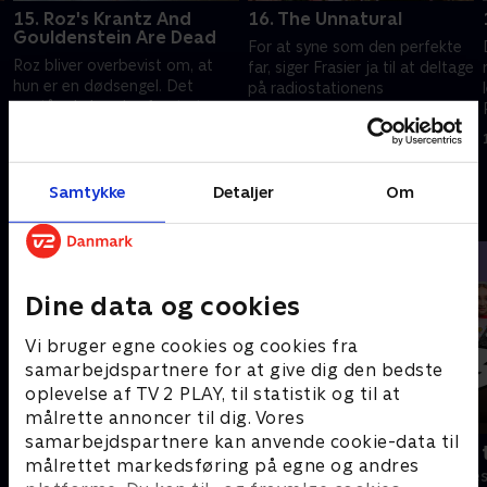
15. Roz's Krantz And
16. The Unnatural
Gouldenstein Are Dead
For at syne som den perfekte
Roz bliver overbevist om, at
far, siger Frasier ja til at deltage
hun er en dødsengel. Det
på radiostationens
opstår, da hendes første to
softballhold. Men han aner ikke
patienter dør for hende, mens
, hvordan spillet skal spilles.
1. juli 2021 • 21 min
hun arbejder som frivillig på et
1. juli 2021 • 21 min
plejehjem.
Samtykke
Detaljer
Om
Andre så også
Dine data og cookies
Vi bruger egne cookies og cookies fra
samarbejdspartnere for at give dig den bedste
oplevelse af TV 2 PLAY, til statistik og til at
målrette annoncer til dig. Vores
samarbejdspartnere kan anvende cookie-data til
Robssons (dansk tale)
Bert (dansk 
målrettet markedsføring på egne og andres
Komedie • 1 sæsoner
Komedie • 1 sæ