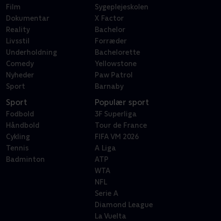
Film
Sygeplejeskolen
Dokumentar
X Factor
Reality
Bachelor
Livsstil
Forræder
Underholdning
Bachelorette
Comedy
Yellowstone
Nyheder
Paw Patrol
Sport
Barnaby
Sport
Populær sport
Fodbold
3F Superliga
Håndbold
Tour de France
Cykling
FIFA VM 2026
Tennis
A Liga
Badminton
ATP
WTA
NFL
Serie A
Diamond League
La Vuelta