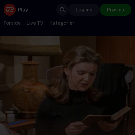
Log ind
Prøv nu
Forside
Live TV
Kategorier