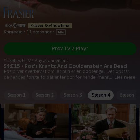
Kræver SkyShowtime
Komedie
•
11 sæsoner
•
Prøv TV 2 Play*
*tilkøbes til TV 2 Play abonnement
S4:E15 • Roz's Krantz And Gouldenstein Are Dead
Roz bliver overbevist om, at hun er en dødsengel. Det opstår,
da hendes første to patienter dør for hende, mens
...
Læs mere
Sæson 1
Sæson 2
Sæson 3
Sæson 4
Sæson 5