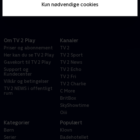
ordspil. Bare spørg den vanvittigt frustrerede Dr.
Kun nødvendige cookies
Frasier Crane.
Om TV 2 Play
Kanaler
Priser og abonnement
TV 2
Her kan du se TV 2 Play
TV 2 Sport
Gavekort til TV 2 Play
TV 2 News
Support og
TV 2 Echo
Kundecenter
TV 2 Fri
Vilkår og betingelser
TV 2 Charlie
TV 2 NEWS i offentligt
C More
rum
BritBox
SkyShowtime
Oiii
Kategorier
Populært
Børn
Klovn
Serier
Badehotellet