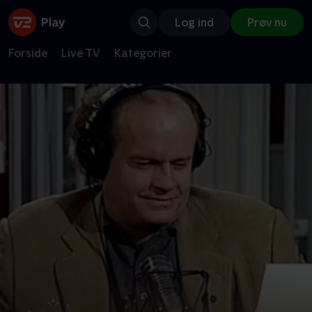
Log ind
Prøv nu
Forside
Live TV
Kategorier