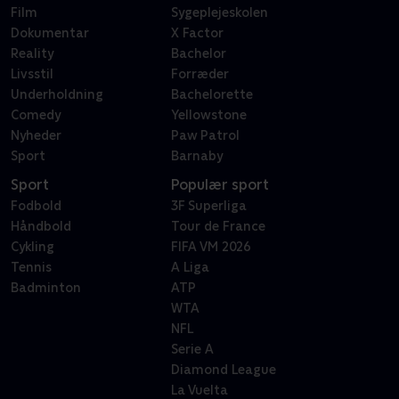
Film
Sygeplejeskolen
Dokumentar
X Factor
Reality
Bachelor
Livsstil
Forræder
Underholdning
Bachelorette
Comedy
Yellowstone
Nyheder
Paw Patrol
Sport
Barnaby
Sport
Populær sport
Fodbold
3F Superliga
Håndbold
Tour de France
Cykling
FIFA VM 2026
Tennis
A Liga
Badminton
ATP
WTA
NFL
Serie A
Diamond League
La Vuelta