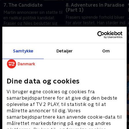
7. The Candidate
8. Adventures In Paradise
(Part 1)
Martin annoncerer sin støtte til
Frasiers spirende forhold bliver
en radikal politisk kandidat.
for alvor testet. Han støder ind
Frasier og Niles beslutter sig
i sin ekskone, Lilith, under en
for at bakke
ferie med sin nye kærlighed.
hovedmodstanderen op.
1. juli 2021 • 21 min
1. juli 2021 • 21 min
Samtykke
Detaljer
Om
Andre så også
Dine data og cookies
Vi bruger egne cookies og cookies fra
samarbejdspartnere for at give dig den bedste
oplevelse af TV 2 PLAY, til statistik og til at
målrette annoncer til dig. Vores
samarbejdspartnere kan anvende cookie-data til
Bert (dansk tale)
Robssons (da
målrettet markedsføring på egne og andres
Komedie • 1 sæsoner
Komedie • 1 sæ