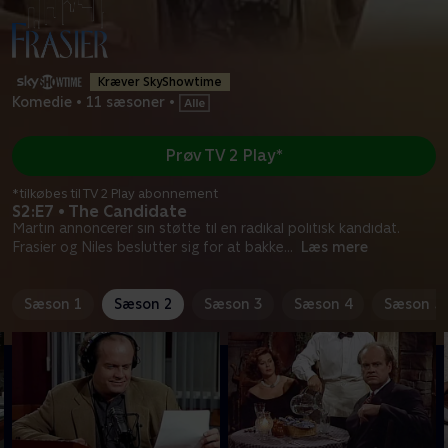
Kræver SkyShowtime
Komedie
•
11 sæsoner
•
Prøv TV 2 Play*
*tilkøbes til TV 2 Play abonnement
S2:E7 • The Candidate
Martin annoncerer sin støtte til en radikal politisk kandidat.
Frasier og Niles beslutter sig for at bakke
...
Læs mere
Sæson 1
Sæson 2
Sæson 3
Sæson 4
Sæson 5