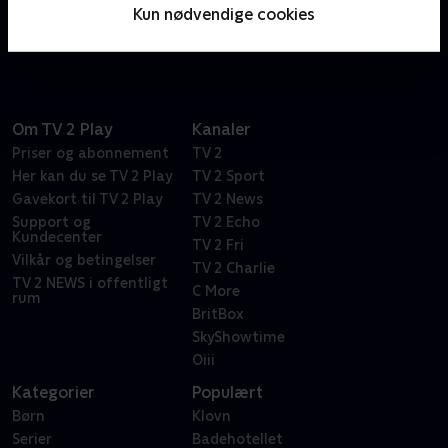
ordspil. Bare spørg den vanvittigt frustrerede Dr.
Kun nødvendige cookies
Frasier Crane.
Om TV 2 Play
Kanaler
Priser og abonnement
TV 2
Her kan du se TV 2 Play
TV 2 Sport
Gavekort til TV 2 Play
TV 2 News
Support og
TV 2 Echo
Kundecenter
TV 2 Fri
Vilkår og betingelser
TV 2 Charlie
TV 2 NEWS i offentligt
C More
rum
BritBox
SkyShowtime
Oiii
Kategorier
Populært
Børn
Klovn
Serier
Badehotellet