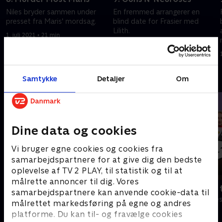
Niles bryder sammen under
En fremmed arrangerer en
presset fra Maris' mordsag.
blind date for Frasier med
Lilith.
1. juli 2021 • 21 min
1. juli 2021 • 12 min
Andre så også
Samtykke
Detaljer
Om
Dine data og cookies
Vi bruger egne cookies og cookies fra
samarbejdspartnere for at give dig den bedste
oplevelse af TV 2 PLAY, til statistik og til at
målrette annoncer til dig. Vores
Robssons (dansk tale)
Bert (dansk 
samarbejdspartnere kan anvende cookie-data til
Komedie • 1 sæsoner
Komedie • 1 sæ
målrettet markedsføring på egne og andres
platforme. Du kan til- og fravælge cookies