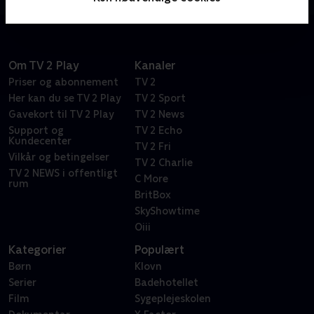
Om TV 2 Play
Kanaler
Priser og abonnement
TV 2
Her kan du se TV 2 Play
TV 2 Sport
Gavekort til TV 2 Play
TV 2 News
Support og
TV 2 Echo
Kundecenter
TV 2 Fri
Vilkår og betingelser
TV 2 Charlie
TV 2 NEWS i offentligt
C More
rum
BritBox
SkyShowtime
Oiii
Kategorier
Populært
Børn
Klovn
Serier
Badehotellet
Film
Sygeplejeskolen