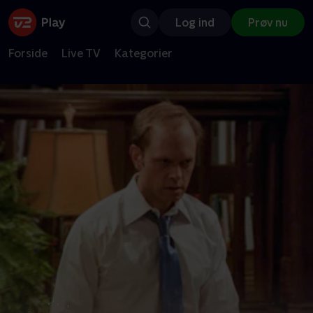
Log ind
Prøv nu
Forside
Live TV
Kategorier