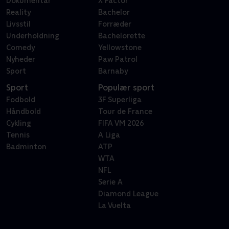
Dokumentar
X Factor
Reality
Bachelor
Livsstil
Forræder
Underholdning
Bachelorette
Comedy
Yellowstone
Nyheder
Paw Patrol
Sport
Barnaby
Sport
Populær sport
Fodbold
3F Superliga
Håndbold
Tour de France
Cykling
FIFA VM 2026
Tennis
A Liga
Badminton
ATP
WTA
NFL
Serie A
Diamond League
La Vuelta