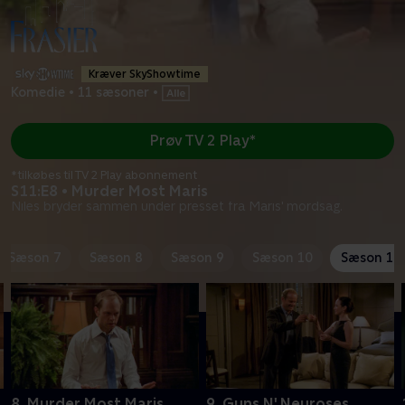
Kræver SkyShowtime
Komedie
•
11 sæsoner
•
Prøv TV 2 Play*
*tilkøbes til TV 2 Play abonnement
S11:E8 • Murder Most Maris
Niles bryder sammen under presset fra Maris' mordsag.
Sæson 7
Sæson 8
Sæson 9
Sæson 10
Sæson 11
8. Murder Most Maris
9. Guns N' Neuroses