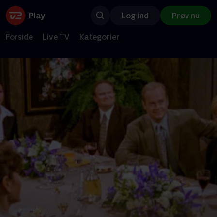
Log ind
Prøv nu
Forside
Live TV
Kategorier