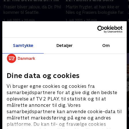
é
Frasier bliver jaloux, da Dr. Phil
Martin frygter, at han ikke er
kommer til Seattle.
Niles og Frasiers biologiske far.
1. juli 2021 • 20 min
1. juli 2021 • 20 min
Andre så også
Samtykke
Detaljer
Om
Dine data og cookies
Vi bruger egne cookies og cookies fra
samarbejdspartnere for at give dig den bedste
oplevelse af TV 2 PLAY, til statistik og til at
målrette annoncer til dig. Vores
Robssons (dansk tale)
Bert (dansk 
samarbejdspartnere kan anvende cookie-data til
Komedie • 1 sæsoner
Komedie • 1 sæ
målrettet markedsføring på egne og andres
platforme. Du kan til- og fravælge cookies