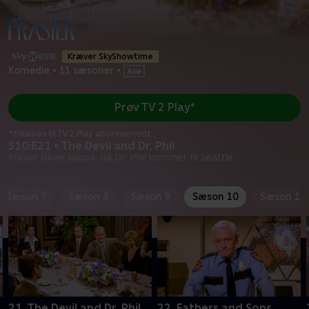
Kræver SkyShowtime
Komedie
•
11 sæsoner
•
Prøv TV 2 Play*
*tilkøbes til TV 2 Play abonnement
S10:E21 • The Devil and Dr. Phil
Frasier bliver jaloux, da Dr. Phil kommer til Seattle.
Sæson 7
Sæson 8
Sæson 9
Sæson 10
Sæson 11
21. The Devil and Dr. Phil
22. Fathers and Sons