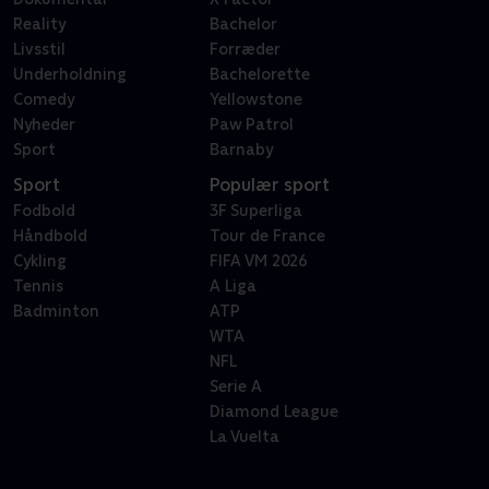
Reality
Bachelor
Livsstil
Forræder
Underholdning
Bachelorette
Comedy
Yellowstone
Nyheder
Paw Patrol
Sport
Barnaby
Sport
Populær sport
Fodbold
3F Superliga
Håndbold
Tour de France
Cykling
FIFA VM 2026
Tennis
A Liga
Badminton
ATP
WTA
NFL
Serie A
Diamond League
La Vuelta