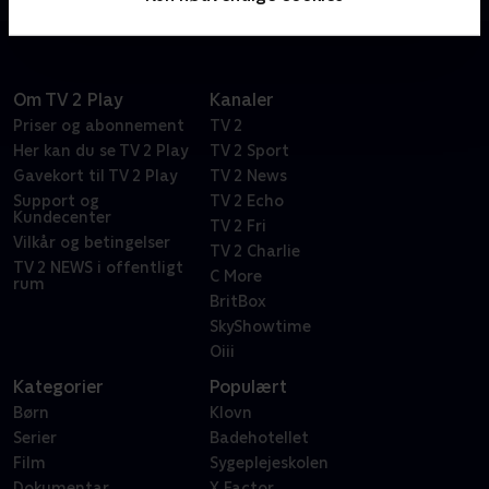
Om TV 2 Play
Kanaler
Priser og abonnement
TV 2
Her kan du se TV 2 Play
TV 2 Sport
Gavekort til TV 2 Play
TV 2 News
Support og
TV 2 Echo
Kundecenter
TV 2 Fri
Vilkår og betingelser
TV 2 Charlie
TV 2 NEWS i offentligt
C More
rum
BritBox
SkyShowtime
Oiii
Kategorier
Populært
Børn
Klovn
Serier
Badehotellet
Film
Sygeplejeskolen
Dokumentar
X Factor