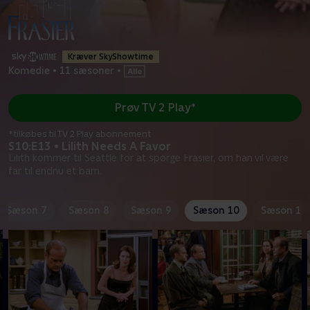
Kræver SkyShowtime
Komedie
•
11 sæsoner
•
Prøv TV 2 Play*
*tilkøbes til TV 2 Play abonnement
S10:E13 • Lilith Needs A Favor
Lilith kommer til Seattle for at spørge Frasier, om han vil være
far til endnu et barn.
Sæson 7
Sæson 8
Sæson 9
Sæson 10
Sæson 11