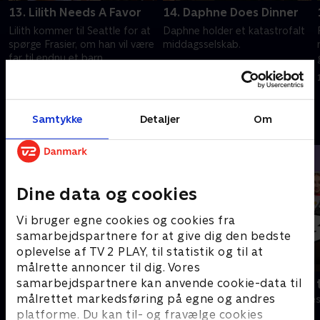
13. Lilith Needs A Favor
14. Daphne Does Dinner
Lilith kommer til Seattle for at
Daphne holder et katastrofalt
spørge Frasier, om han vil være
middagsselskab.
far til endnu et barn.
1. juli 2021 • 24 min
1. juli 2021 • 20 min
Samtykke
Detaljer
Om
Andre så også
Dine data og cookies
Vi bruger egne cookies og cookies fra
samarbejdspartnere for at give dig den bedste
oplevelse af TV 2 PLAY, til statistik og til at
målrette annoncer til dig. Vores
samarbejdspartnere kan anvende cookie-data til
Robssons (dansk tale)
Bert (dansk 
målrettet markedsføring på egne og andres
Komedie • 1 sæsoner
Komedie • 1 sæ
platforme. Du kan til- og fravælge cookies