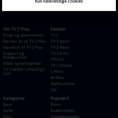
Kun nødvendige cookies
Frasier Crane.
Om TV 2 Play
Kanaler
Priser og abonnement
TV 2
Her kan du se TV 2 Play
TV 2 Sport
Gavekort til TV 2 Play
TV 2 News
Support og
TV 2 Echo
Kundecenter
TV 2 Fri
Vilkår og betingelser
TV 2 Charlie
TV 2 NEWS i offentligt
C More
rum
BritBox
SkyShowtime
Oiii
Kategorier
Populært
Børn
Klovn
Serier
Badehotellet
Film
Sygeplejeskolen