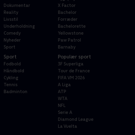
Dokumentar
X Factor
Reality
Bachelor
Livsstil
Forræder
Underholdning
Bachelorette
Comedy
Yellowstone
Nyheder
Paw Patrol
Sport
Barnaby
Sport
Populær sport
Fodbold
3F Superliga
Håndbold
Tour de France
Cykling
FIFA VM 2026
Tennis
A Liga
Badminton
ATP
WTA
NFL
Serie A
Diamond League
La Vuelta