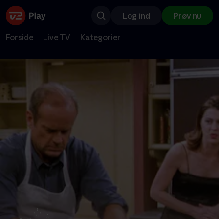
Log ind
Prøv nu
Forside
Live TV
Kategorier