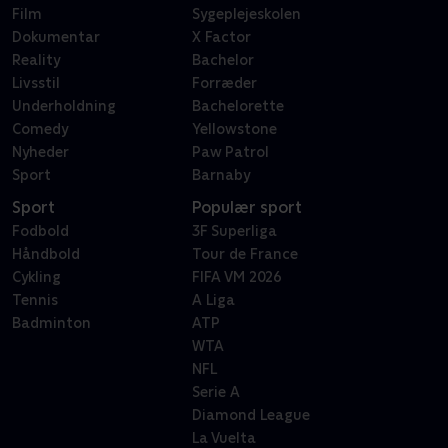
Film
Sygeplejeskolen
Dokumentar
X Factor
Reality
Bachelor
Livsstil
Forræder
Underholdning
Bachelorette
Comedy
Yellowstone
Nyheder
Paw Patrol
Sport
Barnaby
Sport
Populær sport
Fodbold
3F Superliga
Håndbold
Tour de France
Cykling
FIFA VM 2026
Tennis
A Liga
Badminton
ATP
WTA
NFL
Serie A
Diamond League
La Vuelta