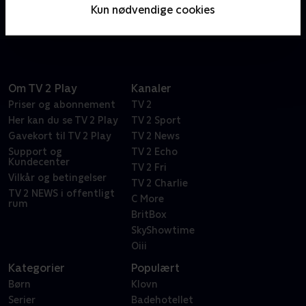
ordspil. Bare spørg den vanvittigt frustrerede Dr.
Kun nødvendige cookies
Frasier Crane.
Om TV 2 Play
Kanaler
Priser og abonnement
TV 2
Her kan du se TV 2 Play
TV 2 Sport
Gavekort til TV 2 Play
TV 2 News
Support og
TV 2 Echo
Kundecenter
TV 2 Fri
Vilkår og betingelser
TV 2 Charlie
TV 2 NEWS i offentligt
C More
rum
BritBox
SkyShowtime
Oiii
Kategorier
Populært
Børn
Klovn
Serier
Badehotellet