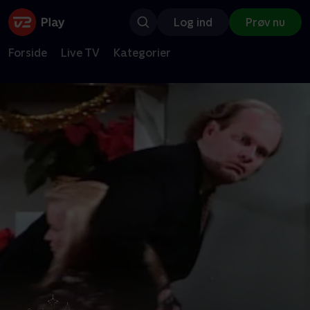
Log ind
Prøv nu
Forside
Live TV
Kategorier