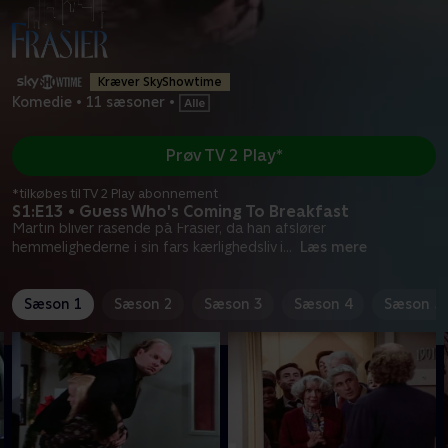
Kræver SkyShowtime
Komedie
•
11 sæsoner
•
Prøv TV 2 Play*
*tilkøbes til TV 2 Play abonnement
S1:E13 • Guess Who's Coming To Breakfast
Martin bliver rasende på Frasier, da han afslører
hemmelighederne i sin fars kærlighedsliv i
...
Læs mere
Sæson 1
Sæson 2
Sæson 3
Sæson 4
Sæson 5