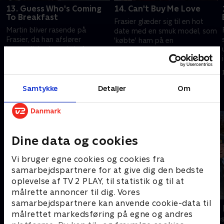
13. Guess Who's Coming
14. Can't Buy Me Love
To Breakfast
Frasier glæder sig til en hot
Martin bliver rasende på
date med en smuk model, som
Frasier, da han afslører
'købte' ham på en
hemmelighederne i sin fars
ungkarleauktion for
kærlighedsliv i
berømtheder.
1. juli 2021 • 21 min
radioprogrammet.
1. juli 2021 • 21 min
Samtykke
Detaljer
Om
Andre så også
Dine data og cookies
Vi bruger egne cookies og cookies fra
samarbejdspartnere for at give dig den bedste
oplevelse af TV 2 PLAY, til statistik og til at
målrette annoncer til dig. Vores
samarbejdspartnere kan anvende cookie-data til
Robssons (dansk tale)
LasseMajas 
målrettet markedsføring på egne og andres
Komedie • 1 sæsoner
Komedie • 1 sæ