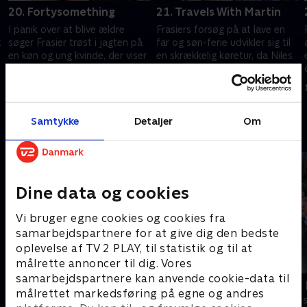
20. Fortysomething
21. Travels With Martin
I panik over at blive ældre
Frasiers forsøg på at lave en
t
søger Frasier trøst i jagten på
far og søn-ferie udvikler sig til
en køn og ung kvinde, der viser
en skrækkelig køretur, da Niles
sin interesse for ham.
og Daphne tager med på
turen.
1. juli 2021 • 21 min
1. juli 2021 • 21 min
Samtykke
Detaljer
Om
Andre så også
Dine data og cookies
Vi bruger egne cookies og cookies fra
samarbejdspartnere for at give dig den bedste
oplevelse af TV 2 PLAY, til statistik og til at
målrette annoncer til dig. Vores
samarbejdspartnere kan anvende cookie-data til
Robssons (dansk tale)
LasseMajas 
målrettet markedsføring på egne og andres
Komedie • 1 sæsoner
Komedie • 1 sæ