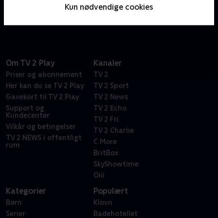
ordspil. Bare spørg den vanvittigt frustrerede Dr.
Kun nødvendige cookies
Frasier Crane.
Om TV 2 Play
Kanaler
Priser og abonnement
TV 2
Her kan du se TV 2 Play
TV 2 Sport
Gavekort til TV 2 Play
TV 2 News
Support og
TV 2 Echo
Kundecenter
TV 2 Fri
Vilkår og betingelser
TV 2 Charlie
TV 2 NEWS i offentligt
C More
rum
BritBox
SkyShowtime
Oiii
Kategorier
Populært
Børn
Klovn
Serier
Badehotellet