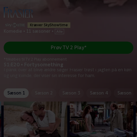
Kræver SkyShowtime
Komedie
•
11 sæsoner
•
Prøv TV 2 Play*
*tilkøbes til TV 2 Play abonnement
S1:E20 • Fortysomething
I panik over at blive ældre søger Frasier trøst i jagten på en køn
og ung kvinde, der viser sin interesse for ham.
Sæson 1
Sæson 2
Sæson 3
Sæson 4
Sæson 5