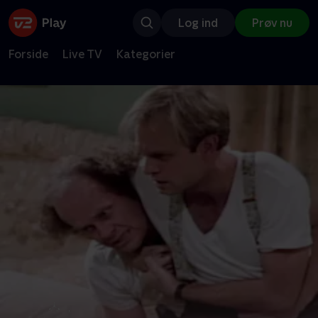
Log ind
Prøv nu
Forside
Live TV
Kategorier