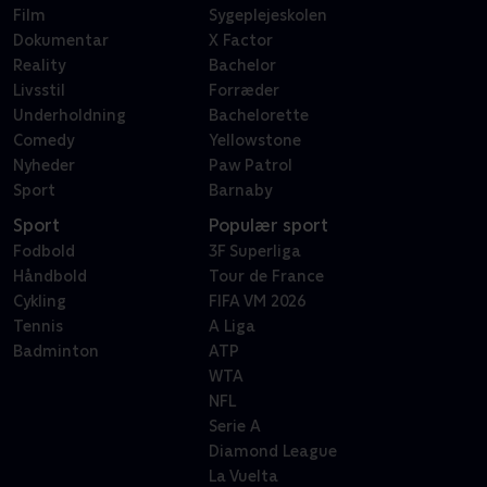
Film
Sygeplejeskolen
Dokumentar
X Factor
Reality
Bachelor
Livsstil
Forræder
Underholdning
Bachelorette
Comedy
Yellowstone
Nyheder
Paw Patrol
Sport
Barnaby
Sport
Populær sport
Fodbold
3F Superliga
Håndbold
Tour de France
Cykling
FIFA VM 2026
Tennis
A Liga
Badminton
ATP
WTA
NFL
Serie A
Diamond League
La Vuelta