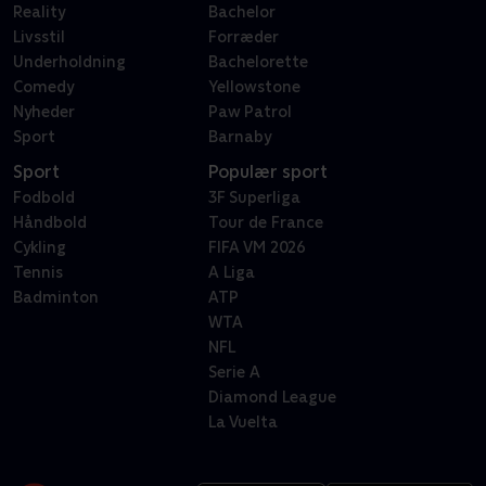
Reality
Bachelor
Livsstil
Forræder
Underholdning
Bachelorette
Comedy
Yellowstone
Nyheder
Paw Patrol
Sport
Barnaby
Sport
Populær sport
Fodbold
3F Superliga
Håndbold
Tour de France
Cykling
FIFA VM 2026
Tennis
A Liga
Badminton
ATP
WTA
NFL
Serie A
Diamond League
La Vuelta