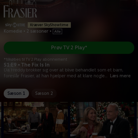
Kræver SkyShowtime
Komedie
•
2 sæsoner
•
Prøv TV 2 Play*
*tilkøbes til TV 2 Play abonnement
S1:E9 • The Fix Is In
Da Freddy brokker sig over at blive behandlet som et barn,
foreslår Frasier, at han hjælper med at klare nogle
...
Læs mere
Sæson 1
Sæson 2