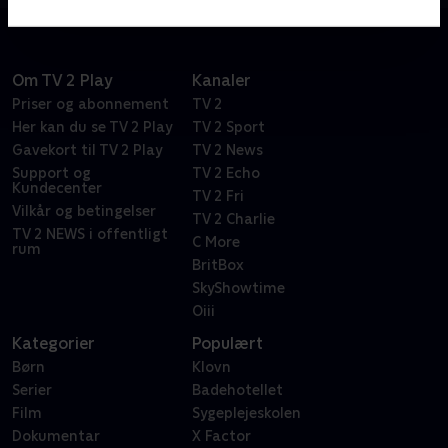
Om TV 2 Play
Kanaler
Priser og abonnement
TV 2
Her kan du se TV 2 Play
TV 2 Sport
Gavekort til TV 2 Play
TV 2 News
Support og
TV 2 Echo
Kundecenter
TV 2 Fri
Vilkår og betingelser
TV 2 Charlie
TV 2 NEWS i offentligt
C More
rum
BritBox
SkyShowtime
Oiii
Kategorier
Populært
Børn
Klovn
Serier
Badehotellet
Film
Sygeplejeskolen
Dokumentar
X Factor