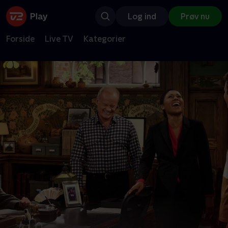
Log ind
Prøv nu
Forside
Live TV
Kategorier