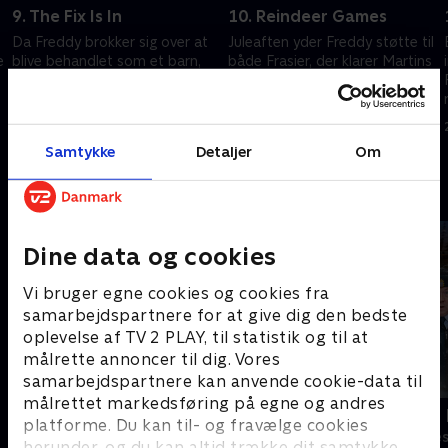
9. The Fix Is In
10. Reindeer Games
Da Freddy brokker sig over at
Juleaften yder Freddy støtte til
e
blive behandlet som et barn,
både Frasier, der klarer Martins
foreslår Frasier, at han hjælper
død ved at holde en overdådig
med at klare nogle
fest, og Eve, der gemmer sig
reparationer omkring
hjemme og håndterer sit eget
22. december 2023 • 27 min
29. december 2023 • 29 min
lejligheden.
tab.
Samtykke
Detaljer
Om
Andre så også
Dine data og cookies
Vi bruger egne cookies og cookies fra
samarbejdspartnere for at give dig den bedste
oplevelse af TV 2 PLAY, til statistik og til at
målrette annoncer til dig. Vores
samarbejdspartnere kan anvende cookie-data til
målrettet markedsføring på egne og andres
Robssons (dansk tale)
LasseMajas 
platforme. Du kan til- og fravælge cookies
Komedie • 1 sæsoner
Komedie • 1 sæ
herunder, og du kan altid trække dit samtykke