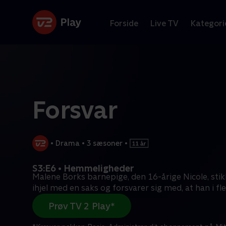
Forside
Live TV
Kategori
Forsvar
•
Drama
•
3 sæsoner
•
S3:E6 • Hemmeligheder
Malene Borks barnepige, den 16-årige Nicole, stik
ihjel med en saks og forsvarer sig med, at han i fl
Prøv TV 2 Play*