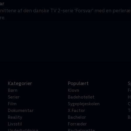
ar
fsnittene af den danske TV 2-serie 'Forsvar' med en perle
re.
Kategorier
Populært
S
Børn
Klovn
F
Serier
Badehotellet
H
Film
Sygeplejeskolen
C
Dokumentar
X Factor
T
Reality
Bachelor
B
Livsstil
Forræder
Underholdning
Bachelorette