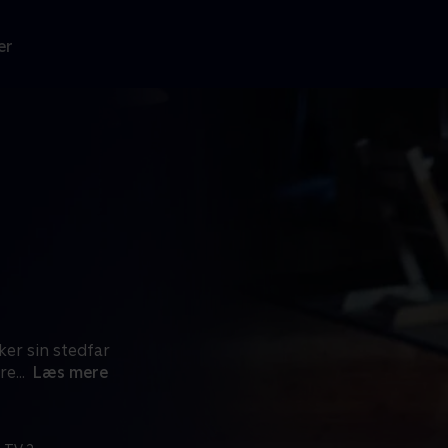
er
ker sin stedfar
ere
...
Læs mere