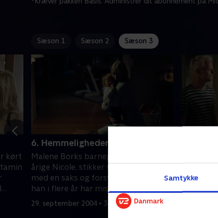
*Kræver pakken Basis. Administrer dit abonnement på Mit
Sæson 1
Sæson 2
Sæson 3
6. Hemmeligheder
7. Den f
r kørt
Malene Borks barnepige, den 16-
På Café L
etamin
årige Nicole, stikker sin stedfar ihjel
Søndergaa
r
med en saks og forsvarer sig med, at
hjemvendt 
Samtykke
l
han i flere år har misbrugt hende
tilfældige
C
seksuelt. Hun fik nok af hans
ligner en 
29. september 2004 • 39 min
6. oktober
. CC
tilnærmelser, men den unge piges
overvågni