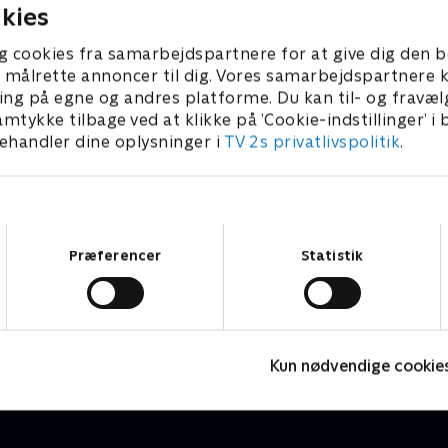
vs vidneudsagn fortæller en
nyforelskede, men byturen 
kies
orie. Samtidig slår det
truer med at ødelægge forh
llem Linda og Leo Zielinski.
Samtidig får forsvarsadvok
g cookies fra samarbejdspartnere for at give dig den b
ank har svært ved at
grim mistanke. Efter Erik F
l at målrette annoncer til dig. Vores samarbejdspartner
, at Katrine Lindemark er
viser det sig, at testamentet
ing på egne og andres platforme. Du kan til- og fravæl
er, og han bebrejder sin far
ændret til fordel for Katrine
amtykke tilbage ved at klikke på ’Cookie-indstillinger’ i
have fortalt sandheden. Men
Lindemark, men Mikael Fra
handler dine oplysninger i
TV 2s privatlivspolitik
.
orskrækkelse får familien
at tro, at hun fra begyndels
 at rykke tættere sammen
har været ude efter pengen
Samtykkevalg
Præferencer
Statistik
Badehotellet
L
Drama • 10 sæsoner
D
Kun nødvendige cookie