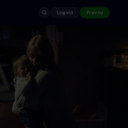
Log ind
Prøv nu