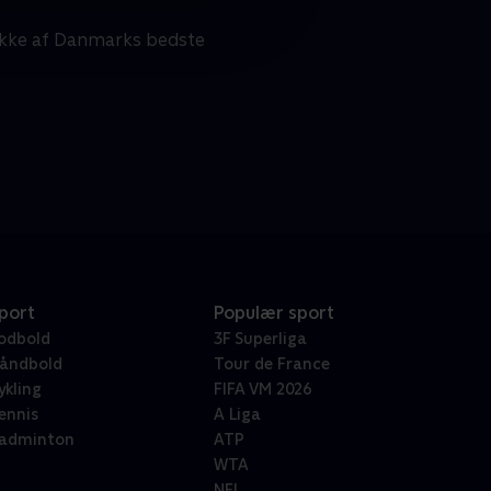
række af Danmarks bedste
port
Populær sport
odbold
3F Superliga
åndbold
Tour de France
ykling
FIFA VM 2026
ennis
A Liga
adminton
ATP
WTA
NFL