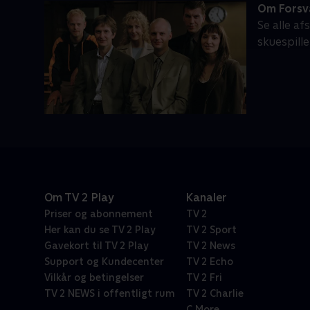
Om Forsv
Se alle a
skuespille
Om TV 2 Play
Kanaler
Priser og abonnement
TV 2
Her kan du se TV 2 Play
TV 2 Sport
Gavekort til TV 2 Play
TV 2 News
Support og Kundecenter
TV 2 Echo
Vilkår og betingelser
TV 2 Fri
TV 2 NEWS i offentligt rum
TV 2 Charlie
C More