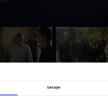
 TV 2.
ortabte søn
8. Kærlighed og bedrag
inda's overfalder Henrik
Leo Zielinskis fætter Ivan er 
rd, en soldat netop
bedrageri og søger nu hjæl
Detaljer
fra krigen i Irak, to
dygtige forsvarsadvokat. De
 gæster. CC tager sagen, der
tilsyneladende ingen beviser
frifindelse, men
og de to fætre slår sig løs p
 2004 • 41 min
20. oktober 2004 • 42 min
ngsvideoen fra caféen og
Leo Zielinski og Linda Skov 