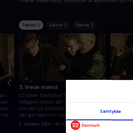
*Kræver pakken Basis. Administrer dit abonnement på Mit
Sæson 1
Sæson 2
Sæson 3
3. Vrede mænd
4. Udenf
ian
CC bliver beskikket forsvarer for en
Advokat L
kael
tidligere indsat, der nu er sigtet for
arbejdsda
hans
mordet på politibetjent Gudme, og
og han in
Samtykke
- med
det gør ham om muligt endnu mere
Rebecca N
upopulær hos de tidligere kolleger i
hendes st
1. oktober 2003 • 43 min
8. oktober
 er
korpset. På det personlige plan bliver
advokater