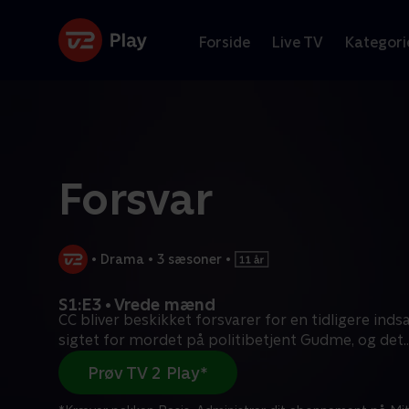
Forside
Live TV
Kategori
Forsvar
•
Drama
•
3 sæsoner
•
S1:E3 • Vrede mænd
CC bliver beskikket forsvarer for en tidligere indsa
sigtet for mordet på politibetjent Gudme, og det
..
Prøv TV 2 Play*