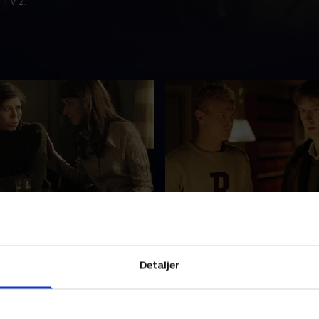
 TV 2.
or loven
5. Den gode søn
eo Zielinski har første
Den småtbegavede René Iv
g hos Frank & Christensen,
tilstår mordet på en mand 
ddrager straks halvdelen af
Pataya-Bent, men forsvars
Detaljer
eumanns kontor - til
Mikael Frank fornemmer, at
ore utilfredshed. De øvrige
mand gemmer på endnu st
 2003 • 43 min
15. oktober 2003 • 42 min
 har det heller ikke godt
hemmeligheder. Rebecca 