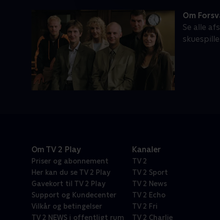
Om Forsv
Se alle a
skuespille
Om TV 2 Play
Kanaler
Priser og abonnement
TV 2
Her kan du se TV 2 Play
TV 2 Sport
Gavekort til TV 2 Play
TV 2 News
Support og Kundecenter
TV 2 Echo
Vilkår og betingelser
TV 2 Fri
TV 2 NEWS i offentligt rum
TV 2 Charlie