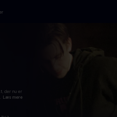
er
t, der nu er
.
Læs mere