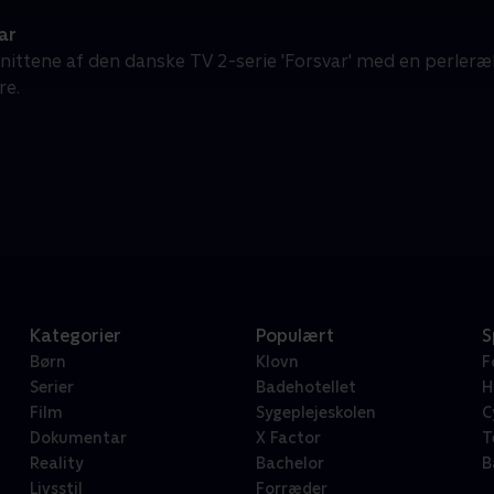
ar
fsnittene af den danske TV 2-serie 'Forsvar' med en perle
re.
Kategorier
Populært
S
Børn
Klovn
F
Serier
Badehotellet
H
Film
Sygeplejeskolen
C
Dokumentar
X Factor
T
Reality
Bachelor
B
Livsstil
Forræder