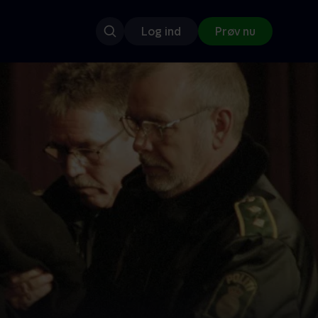
Log ind
Prøv nu