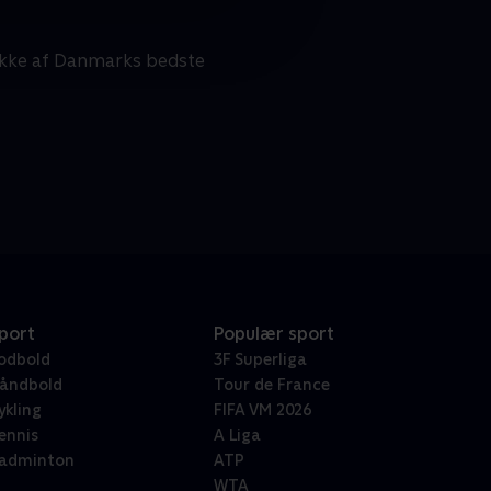
række af Danmarks bedste
port
Populær sport
odbold
3F Superliga
åndbold
Tour de France
ykling
FIFA VM 2026
ennis
A Liga
adminton
ATP
WTA