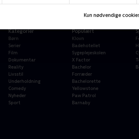
Kun nødvendige cookie
Kategorier
Populært
S
Børn
Klovn
F
Serier
Badehotellet
H
Film
Sygeplejeskolen
C
Dokumentar
X Factor
T
Reality
Bachelor
B
Livsstil
Forræder
Underholdning
Bachelorette
Comedy
Yellowstone
Nyheder
Paw Patrol
Sport
Barnaby