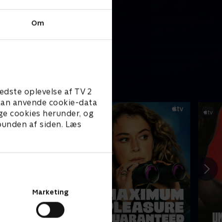
Om
edste oplevelse af TV 2
e kan anvende cookie-data
ge cookies herunder, og
 bunden af siden. Læs
Marketing