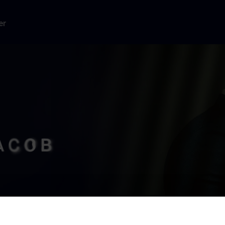
er
for drabet på
y og Jaeden
aserie baseret