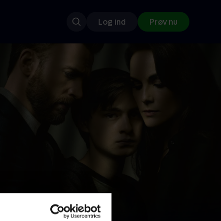
Log ind
Prøv nu