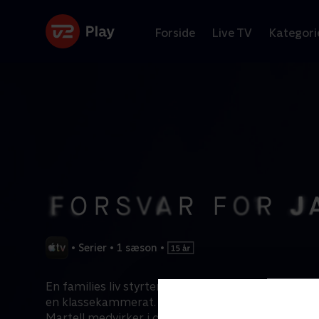
Forside
Live TV
Kategori
•
Serier
•
1 sæson
•
En families liv styrter i grus, da sønnen anklages 
en klassekammerat. Chris Evans, Michelle Docker
Martell medvirker i den højspændte retssalsdram