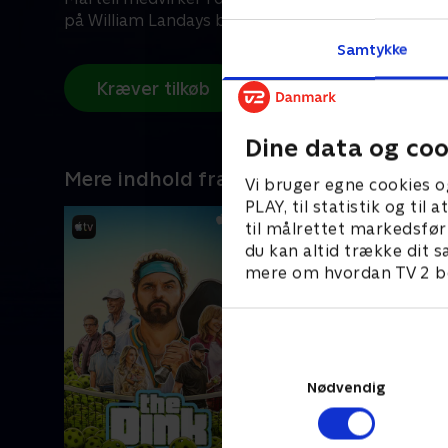
på William Landays bestseller.
Samtykke
Kræver tilkøb
Dine data og coo
Mere indhold fra Apple TV
Vi bruger egne cookies o
PLAY, til statistik og ti
til målrettet markedsfør
du kan altid trække dit s
mere om hvordan TV 2 be
Nødvendig