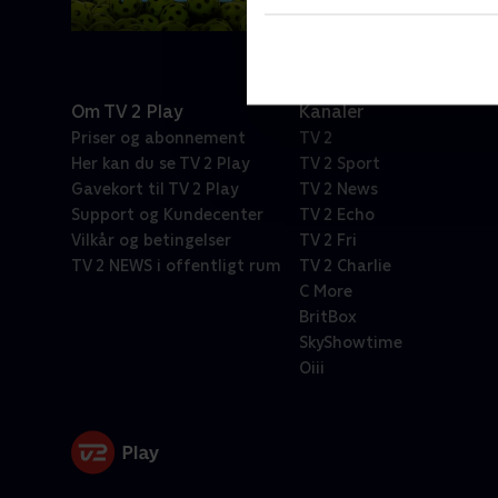
Om TV 2 Play
Kanaler
Priser og abonnement
TV 2
Her kan du se TV 2 Play
TV 2 Sport
Gavekort til TV 2 Play
TV 2 News
Support og Kundecenter
TV 2 Echo
Vilkår og betingelser
TV 2 Fri
TV 2 NEWS i offentligt rum
TV 2 Charlie
C More
BritBox
SkyShowtime
Oiii