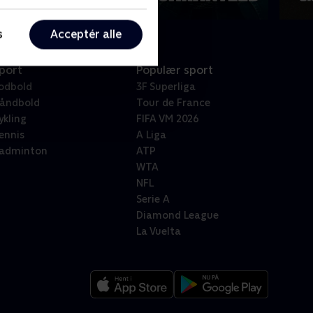
s
Acceptér alle
port
Populær sport
odbold
3F Superliga
åndbold
Tour de France
ykling
FIFA VM 2026
ennis
A Liga
adminton
ATP
WTA
NFL
Serie A
Diamond League
La Vuelta