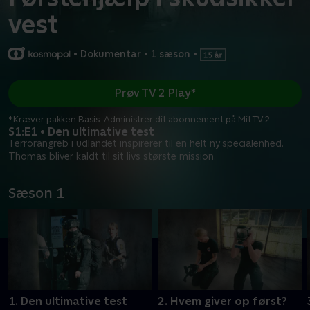
vest
•
Dokumentar
•
1 sæson
•
Prøv TV 2 Play*
*Kræver pakken Basis. Administrer dit abonnement på Mit TV 2.
S1:E1 • Den ultimative test
Terrorangreb i udlandet inspirerer til en helt ny specialenhed.
Thomas bliver kaldt til sit livs største mission.
Sæson 1
1. Den ultimative test
2. Hvem giver op først?