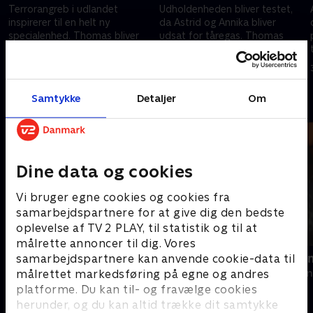
Terrorangreb i udlandet
Udholdenheden bliver testet,
inspirerer til en helt ny
da Astrid og Annika bliver
specialenhed. Thomas bliver
udsat for tåregas. Thomas
kaldt til sit livs største mission.
bliver overrasket da han træder
ind i Fields' biograf. .
30. marts 2025 • 17 min
30. marts 2025 • 17 min
Samtykke
Detaljer
Om
Andre så også
Dine data og cookies
Vi bruger egne cookies og cookies fra
samarbejdspartnere for at give dig den bedste
oplevelse af TV 2 PLAY, til statistik og til at
målrette annoncer til dig. Vores
Motorvejspatruljen
Drømmen o
samarbejdspartnere kan anvende cookie-data til
målrettet markedsføring på egne og andres
Dokumentar • 7 sæsoner
2022 • Dokumen
platforme. Du kan til- og fravælge cookies
herunder, og du kan altid trække dit samtykke