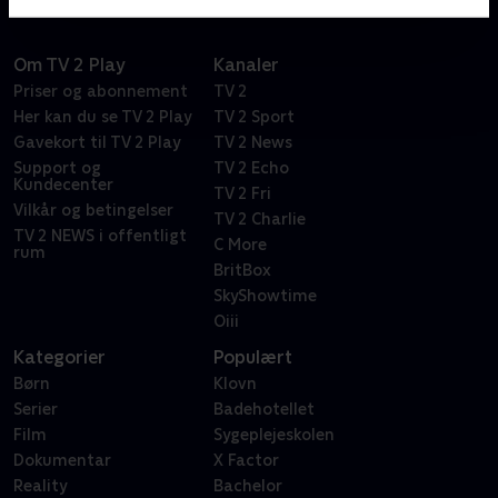
Om TV 2 Play
Kanaler
Priser og abonnement
TV 2
Her kan du se TV 2 Play
TV 2 Sport
Gavekort til TV 2 Play
TV 2 News
Support og
TV 2 Echo
Kundecenter
TV 2 Fri
Vilkår og betingelser
TV 2 Charlie
TV 2 NEWS i offentligt
C More
rum
BritBox
SkyShowtime
Oiii
Kategorier
Populært
Børn
Klovn
Serier
Badehotellet
Film
Sygeplejeskolen
Dokumentar
X Factor
Reality
Bachelor