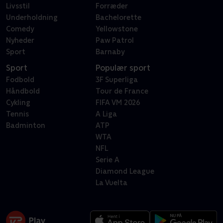
Livsstil
Forræder
Underholdning
Bachelorette
Comedy
Yellowstone
Nyheder
Paw Patrol
Sport
Barnaby
Sport
Populær sport
Fodbold
3F Superliga
Håndbold
Tour de France
Cykling
FIFA VM 2026
Tennis
A Liga
Badminton
ATP
WTA
NFL
Serie A
Diamond League
La Vuelta