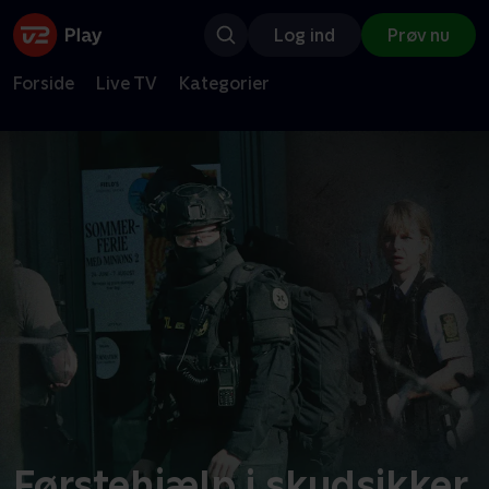
Log ind
Prøv nu
Forside
Live TV
Kategorier
Førstehjælp i skudsikker