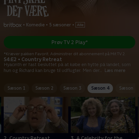
•
Komedie
•
5 sæsoner
•
Prøv TV 2 Play*
*Kræver pakken Favorit. Administrer dit abonnement på Mit TV 2.
S4:E2 • Country Retreat
Hyacinth er fast besluttet på at købe en hytte på landet, som
hun og Richard kan bruge til udflugter. Men der
...
Læs mere
Sæson 1
Sæson 2
Sæson 3
Sæson 4
Sæson 5
2. Country Retreat
3. A Celebrity for the