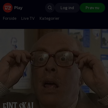
Log ind
Prøv nu
Forside
Live TV
Kategorier