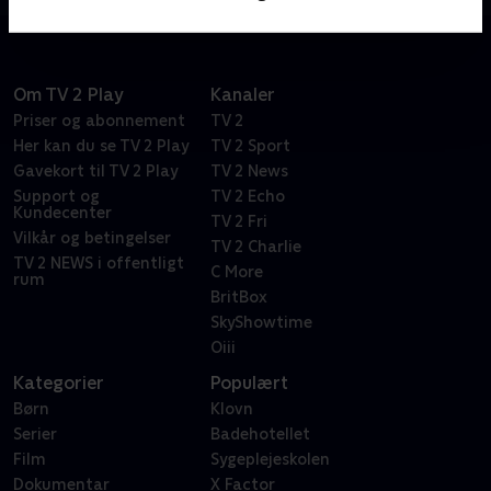
Om TV 2 Play
Kanaler
Priser og abonnement
TV 2
Her kan du se TV 2 Play
TV 2 Sport
Gavekort til TV 2 Play
TV 2 News
Support og
TV 2 Echo
Kundecenter
TV 2 Fri
Vilkår og betingelser
TV 2 Charlie
TV 2 NEWS i offentligt
C More
rum
BritBox
SkyShowtime
Oiii
Kategorier
Populært
Børn
Klovn
Serier
Badehotellet
Film
Sygeplejeskolen
Dokumentar
X Factor