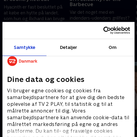
Barbecue
Hyacinth er fast besluttet på
Var det noget med en
at købe en hytte på landet,
indendørs-udendørs grillfest?
som hun og Richard kan bruge
Det synes Hyacinth, og hun
til udflugter. Men der stilles
insisterer på, at Richard skal
store krav til hyttens
12. marts 2007 • 28 min
invitere CP Benedict.
beskaffenhed.
13. marts 2007 • 28 min
Samtykke
Detaljer
Om
Andre så også
Dine data og cookies
Vi bruger egne cookies og cookies fra
samarbejdspartnere for at give dig den bedste
oplevelse af TV 2 PLAY, til statistik og til at
målrette annoncer til dig. Vores
samarbejdspartnere kan anvende cookie-data til
Solsidan
Hjælp, vi ha
målrettet markedsføring på egne og andres
Komedie • 9 sæsoner
Komedie • 1 sæ
platforme. Du kan til- og fravælge cookies