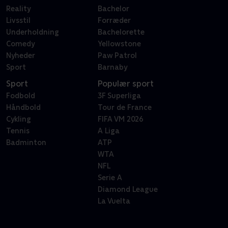
Reality
Bachelor
Livsstil
Forræder
Underholdning
Bachelorette
Comedy
Yellowstone
Nyheder
Paw Patrol
Sport
Barnaby
Sport
Populær sport
Fodbold
3F Superliga
Håndbold
Tour de France
Cykling
FIFA VM 2026
Tennis
A Liga
Badminton
ATP
WTA
NFL
Serie A
Diamond League
La Vuelta