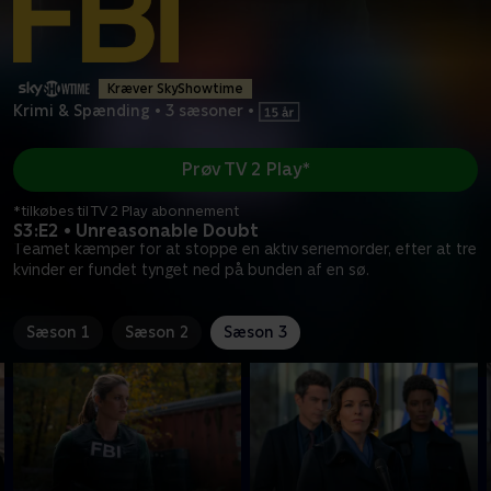
Kræver SkyShowtime
Krimi & Spænding
•
3 sæsoner
•
Prøv TV 2 Play*
*tilkøbes til TV 2 Play abonnement
S3:E2 • Unreasonable Doubt
Teamet kæmper for at stoppe en aktiv seriemorder, efter at tre
kvinder er fundet tynget ned på bunden af en sø.
Sæson 1
Sæson 2
Sæson 3