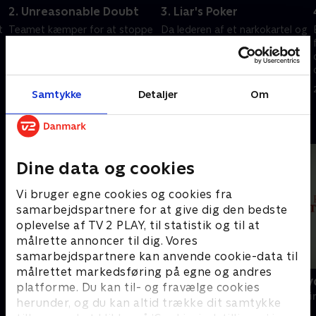
2. Unreasonable Doubt
3. Liar's Poker
t
Teamet kæmper for at stoppe
Da lederen af et narkokartel og
en aktiv seriemorder, efter at
en af verdens mest eftersøgte
tre kvinder er fundet tynget
mænd, Antonio Vargas, bliver
ned på bunden af en sø.
pågrebet af teamet, udsættes
hele FBI's hovedkvarter for
20. september 2022 • 44 min
20. september 2022 • 41 min
Samtykke
Detaljer
Om
fare.
Andre så også
Dine data og cookies
Vi bruger egne cookies og cookies fra
samarbejdspartnere for at give dig den bedste
oplevelse af TV 2 PLAY, til statistik og til at
målrette annoncer til dig. Vores
samarbejdspartnere kan anvende cookie-data til
målrettet markedsføring på egne og andres
Van der Valk
Mord på kry
platforme. Du kan til- og fravælge cookies
Krimi & Spænding • 4 sæsoner
Krimi & Spændi
herunder, og du kan altid trække dit samtykke