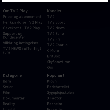
Om TV 2 Play
Kanaler
Priser og abonnement
TV 2
Her kan du se TV 2 Play
TV 2 Sport
Gavekort til TV 2 Play
TV 2 News
Support og
TV 2 Echo
Kundecenter
TV 2 Fri
Vilkår og betingelser
TV 2 Charlie
TV 2 NEWS i offentligt
C More
rum
BritBox
SkyShowtime
Oiii
Kategorier
Populært
Børn
Klovn
Serier
Badehotellet
Film
Sygeplejeskolen
Dokumentar
X Factor
Reality
Bachelor
Livsstil
Forræder