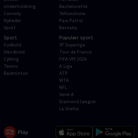
Underholdning
Bachelorette
Comedy
Yellowstone
Nyheder
Paw Patrol
Sport
Barnaby
Sport
Populær sport
Fodbold
3F Superliga
Håndbold
Tour de France
Cykling
FIFA VM 2026
Tennis
A Liga
Badminton
ATP
WTA
NFL
Serie A
Diamond League
La Vuelta