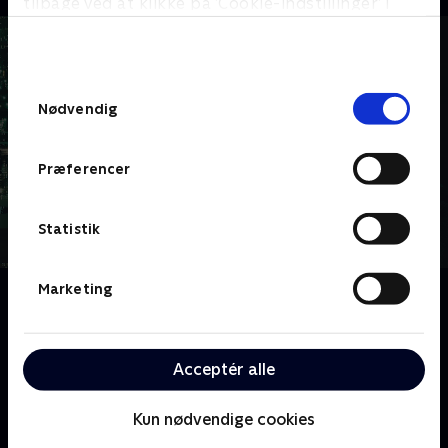
tilbage ved at klikke på ’Cookie-indstillinger’ i
bunden af siden. Læs mere om hvordan TV 2
behandler dine oplysninger i
TV 2s privatlivspolitik
.
Samtykkevalg
Nødvendig
Præferencer
Statistik
Marketing
Om FBI
Tempoet er højt på FBI's New York-kontor, hvor en
eliteenhed bruger sine talenter, sit intellekt og sin
tekniske ekspertise på vigtige sager for at holde New
Acceptér alle
York og resten af landet sikkert.
Kun nødvendige cookies