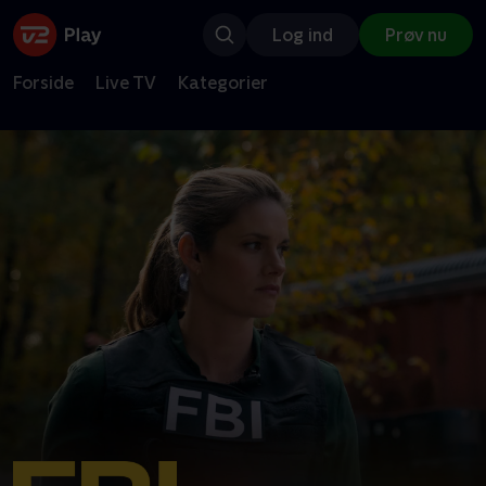
Log ind
Prøv nu
Forside
Live TV
Kategorier