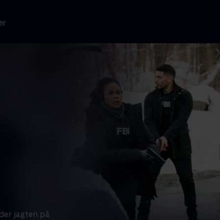
er
der jagten på