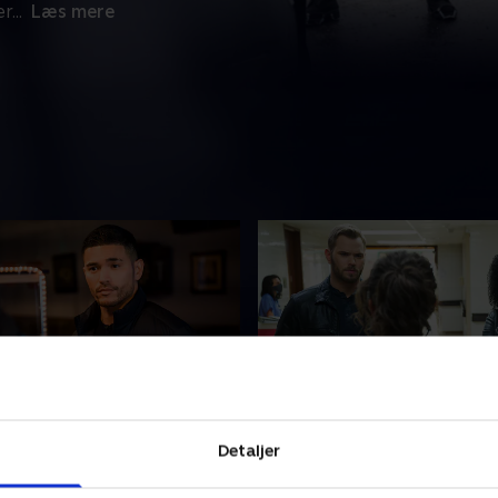
er
...
Læs mere
ero
10. Spiderwebs
Detaljer
gter en seriemorder, hvis
Crosbys gamle soldaterka
 en usædvanlig drejning.
overfaldes i noget, der ligne