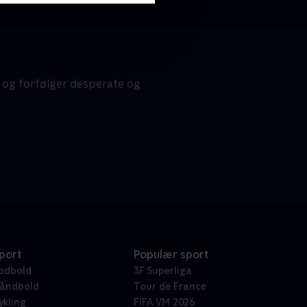
 og forfølger desperate og
port
Populær sport
odbold
3F Superliga
åndbold
Tour de France
ykling
FIFA VM 2026