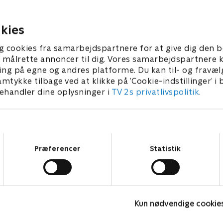
er tilbage fra sygeorlov, og
fejlslagen narkohandel, og 
rahs forhold udvikler sig
afdækker et net af konspira
.
Jess får et uventet møde.
kies
 • 39 min
15. oktober 2025 • 41 min
g cookies fra samarbejdspartnere for at give dig den b
l at målrette annoncer til dig. Vores samarbejdspartner
ing på egne og andres platforme. Du kan til- og fravæl
amtykke tilbage ved at klikke på ’Cookie-indstillinger’ i
handler dine oplysninger i
TV 2s privatlivspolitik
.
Samtykkevalg
Præferencer
Statistik
Reindeer Mafia
G
Kun nødvendige cookie
Krimi & Spænding • 1 sæsoner
K