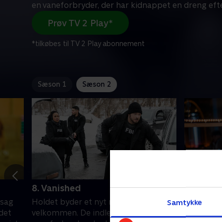
en vaneforbryder, der har kidnappet en dreng eft
Prøv TV 2 Play*
*tilkøbes til TV 2 Play abonnement
Sæson 1
Sæson 2
8. Vanished
9. One-Z
ssag
Holdet byder et nyt medlem
Holdet ja
Samtykke
det
velkommen. De indleder jagten på en
spil tager