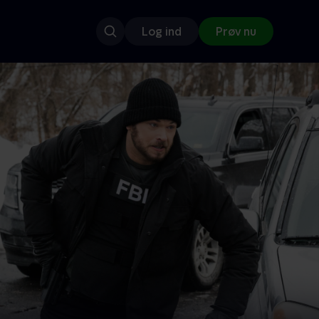
Log ind
Prøv nu