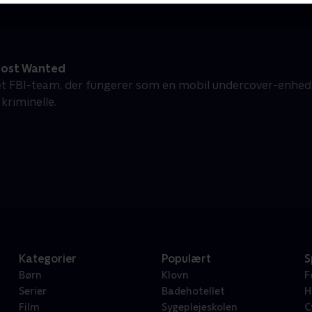
Most Wanted
 et FBI-team, der fungerer som en mobil undercover-enhed
 kriminelle.
Kategorier
Populært
S
Børn
Klovn
F
Serier
Badehotellet
H
Film
Sygeplejeskolen
C