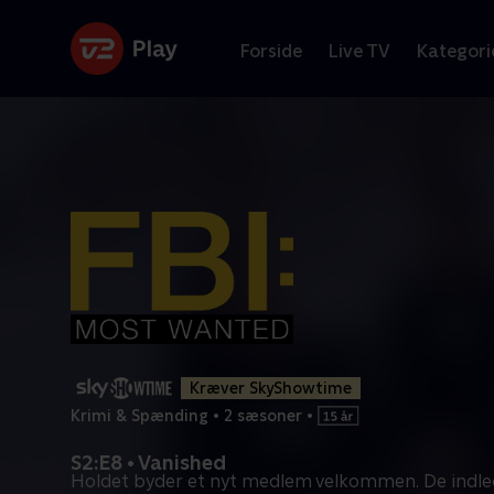
Forside
Live TV
Kategori
Kræver SkyShowtime
Krimi & Spænding
•
2 sæsoner
•
S2:E8 • Vanished
Holdet byder et nyt medlem velkommen. De indle