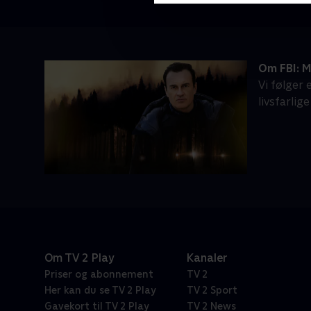
Om FBI: 
Vi følger
livsfarlige
Om TV 2 Play
Kanaler
Priser og abonnement
TV 2
Her kan du se TV 2 Play
TV 2 Sport
Gavekort til TV 2 Play
TV 2 News