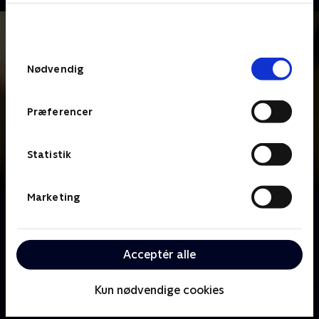
bunden af siden. Læs mere om hvordan TV 2
behandler dine oplysninger i
TV 2s privatlivspolitik
.
Samtykkevalg
Nødvendig
Præferencer
Statistik
Marketing
Om FBI: Most Wanted
Vi følger et FBI-team, der fungerer som en mobil
undercover-enhed og forfølger desperate og
Acceptér alle
livsfarlige kriminelle.
Kun nødvendige cookies