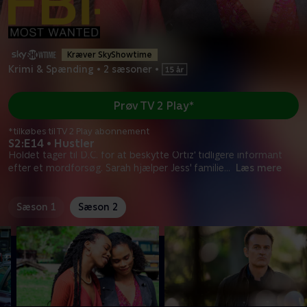
Kræver SkyShowtime
Krimi & Spænding
•
2 sæsoner
•
Prøv TV 2 Play*
*tilkøbes til TV 2 Play abonnement
S2:E14 • Hustler
Holdet tager til D.C. for at beskytte Ortiz' tidligere informant
efter et mordforsøg. Sarah hjælper Jess' familie
...
Læs mere
Sæson 1
Sæson 2