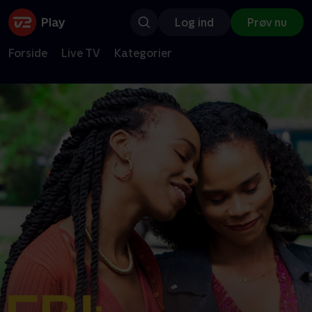
Log ind
Prøv nu
Forside
Live TV
Kategorier