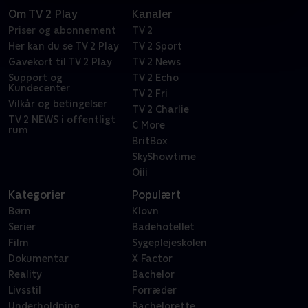
Om TV 2 Play
Kanaler
Priser og abonnement
TV 2
Her kan du se TV 2 Play
TV 2 Sport
Gavekort til TV 2 Play
TV 2 News
Support og
TV 2 Echo
Kundecenter
TV 2 Fri
Vilkår og betingelser
TV 2 Charlie
TV 2 NEWS i offentligt
C More
rum
BritBox
SkyShowtime
Oiii
Kategorier
Populært
Børn
Klovn
Serier
Badehotellet
Film
Sygeplejeskolen
Dokumentar
X Factor
Reality
Bachelor
Livsstil
Forræder
Underholdning
Bachelorette