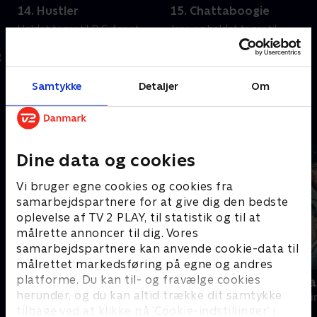
14. Hustler
15. Chattaboogie
Holdet tager til D.C. for at
Jess og holdet tager til
beskytte Ortiz' tidligere
Tennessee for at finde en
g
informant efter et mordforsøg.
undercover DEA-agent, der
Sarah hjælper Jess' familie med
tilsyneladende er blevet
at gøre klar til Byron og Maries
korrupt. Sarah overvejer, om
Samtykke
Detaljer
Om
15. oktober 2025 • 38 min
15. oktober 2025 • 40 min
bryllup.
hun skal flytte ind hos Jess.
Andre så også
Dine data og cookies
Vi bruger egne cookies og cookies fra
samarbejdspartnere for at give dig den bedste
oplevelse af TV 2 PLAY, til statistik og til at
målrette annoncer til dig. Vores
samarbejdspartnere kan anvende cookie-data til
målrettet markedsføring på egne og andres
platforme. Du kan til- og fravælge cookies
Farligt krydstogt
Reindeer Ma
herunder, og du kan altid trække dit samtykke
Krimi & Spænding • 3 sæsoner
Krimi & Spændi
tilbage ved at klikke på ’Cookie-indstillinger’ i